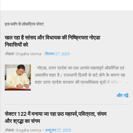
इस ब्लॉग से लोकप्रिय पोस्ट
खल रहा है सांसद और विधायक की निष्क्रियता नोएडा
निवासियों को
लेखक:
Snigdha Verma
-
सितंबर 27, 2025
नोएडा, उत्तर प्रदेश का एक अत्यंत महत्वपूर्ण औद्योगिक एवं
आवासीय शहर है। राजधानी दिल्ली से सटे होने के कारण यह
शहर उत्तर प्रदेश सरकार की प्राथमिकता सूची में सदैव रहा
है। मुख्यमंत्री योगी आदित्यनाथ ने व्यक्तिगत रुचि लेते हुए
और पढ़ें
विगत वर्षों में नोएडा, ग्रेटर नोएडा और यमुना एक्सप्रेसवे क्षेत्रों
का अभूतपूर्व दौरा किया है।परंतु, यह अत्यंत खेदजनक है कि
स्थानीय सांसद डॉ. महेश शर्मा एवं विधायक श्री पंकज सिंह
सेक्टर 122 में मनाया जा रहा छठ महापर्व,पवित्रता, संयम
नोएडा के विकास में अपेक्षित सक्रियता नहीं दिखा रहे हैं।
और श्रद्धा का संगम
नागरिकों द्वारा बार-बार संपर्क करने, ज्ञापन देने व समस्याएँ
लेखक:
Snigdha Verma
-
अक्टूबर 27, 2025
उठाने के बावजूद ठोस कार्यवाही नहीं हो रही है। यह कहना है