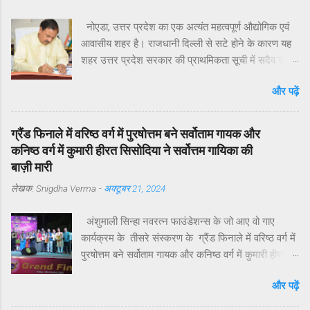
नोएडा, उत्तर प्रदेश का एक अत्यंत महत्वपूर्ण औद्योगिक एवं
आवासीय शहर है। राजधानी दिल्ली से सटे होने के कारण यह
शहर उत्तर प्रदेश सरकार की प्राथमिकता सूची में सदैव रहा
है। मुख्यमंत्री योगी आदित्यनाथ ने व्यक्तिगत रुचि लेते हुए
और पढ़ें
विगत वर्षों में नोएडा, ग्रेटर नोएडा और यमुना एक्सप्रेसवे क्षेत्रों
का अभूतपूर्व दौरा किया है।परंतु, यह अत्यंत खेदजनक है कि
स्थानीय सांसद डॉ. महेश शर्मा एवं विधायक श्री पंकज सिंह
ग्रैंड फिनाले में वरिष्ठ वर्ग में पुरषोत्तम बने सर्वोताम गायक और
नोएडा के विकास में अपेक्षित सक्रियता नहीं दिखा रहे हैं।
कनिष्ठ वर्ग में कुमारी हीरत सिसोदिया ने सर्वोत्तम गायिका की
नागरिकों द्वारा बार-बार संपर्क करने, ज्ञापन देने व समस्याएँ
बाज़ी मारी
उठाने के बावजूद ठोस कार्यवाही नहीं हो रही है। यह कहना है
लेखक:
Snigdha Verma
-
अक्टूबर 21, 2024
नोएडा के विभिन्न सेक्टरों के निवासियों का. आवासीय कल्याण
संगठन सेक्टर 122 के अध्यक्ष डॉ उमेश शर्मा ने नोएडा की
अंशुमाली सिन्हा नवरत्न फाउंडेशन्स के जो आए वो गाए
प्रमुख समस्याओं के हल न होने के कारण जनप्रतिनिधियों की
कार्यक्रम के तीसरे संस्करण के ग्रैंड फिनाले में वरिष्ठ वर्ग में
निष्क्रियता बताया है. उनके अनुसार सांसद और विधायक को
पुरषोत्तम बने सर्वोताम गायक और कनिष्ठ वर्ग में कुमारी हीरत
बार-बार अवगत कराने पर भी समस्याओं का समाधान नहीं हो
सिसोदिया ने सर्वोत्तम गायिका की की बाज़ी मारी. विदित हो कि
रहा. जन प्रतिनिधियों का क्षेत्रीय दौरों की संख्या अत्यंत सीमित
और पढ़ें
हीरत नोएडा के पूर्व उद्यान निदेशक के पी सिंह की पौत्री है और
है।नागरिकों की शिकायतें केवल “कागज़ों में” दर्ज हो रही हैं,
सेक्टर 122 में रहती है. . सेक्टर 33, नोएडा हाट के मुक्त
ज़मीनी क...