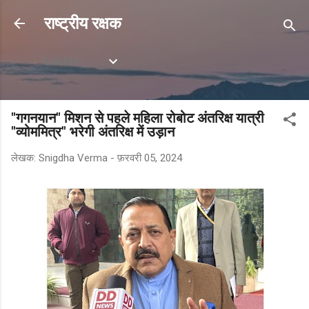
सीधे मुख्य सामग्री पर जाएं
राष्ट्रीय रक्षक
Labels
"गगनयान" मिशन से पहले महिला रोबोट अंतरिक्ष यात्री
"व्योममित्र" भरेगी अंतरिक्ष में उड़ान
लेखक:
Snigdha Verma
-
फ़रवरी 05, 2024