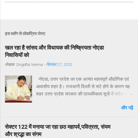
इस ब्लॉग से लोकप्रिय पोस्ट
खल रहा है सांसद और विधायक की निष्क्रियता नोएडा
निवासियों को
लेखक:
Snigdha Verma
-
सितंबर 27, 2025
नोएडा, उत्तर प्रदेश का एक अत्यंत महत्वपूर्ण औद्योगिक एवं
आवासीय शहर है। राजधानी दिल्ली से सटे होने के कारण यह
शहर उत्तर प्रदेश सरकार की प्राथमिकता सूची में सदैव रहा
है। मुख्यमंत्री योगी आदित्यनाथ ने व्यक्तिगत रुचि लेते हुए
और पढ़ें
विगत वर्षों में नोएडा, ग्रेटर नोएडा और यमुना एक्सप्रेसवे क्षेत्रों
का अभूतपूर्व दौरा किया है।परंतु, यह अत्यंत खेदजनक है कि
स्थानीय सांसद डॉ. महेश शर्मा एवं विधायक श्री पंकज सिंह
सेक्टर 122 में मनाया जा रहा छठ महापर्व,पवित्रता, संयम
नोएडा के विकास में अपेक्षित सक्रियता नहीं दिखा रहे हैं।
और श्रद्धा का संगम