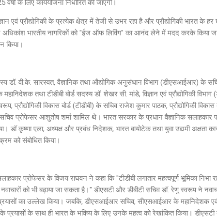
र्षों के लिए कार्ययोजना निर्धारित की जाएगी।
ञान एवं प्रौद्योगिकी के प्रत्येक क्षेत्र में तेजी से उभर रहा है और प्रौद्योगिकी भारत के हर 
िकांश भारतीय नागरिकों को "ईज ऑफ लिविंग" का आनंद लेने में मदद करके किया जाएग
ोचन किया।
स्य डॉ. वी.के. सारस्वत, वैज्ञानिक तथा औद्योगिक अनुसंधान विभाग (डीएसआईआर) के सचि
निदेशक तथा टीडीबी बोर्ड सदस्य डॉ. शेखर सी. मांडे, विज्ञान एवं प्रौद्योगिकी विभाग 
्वरूप, प्रौद्योगिकी विकास बोर्ड (टीडीबी) के सचिव राजेश कुमार पाठक, प्रौद्योगिकी विका
 पूर्व सचिव प्रोफेसर आशुतोष शर्मा शामिल थे। भारत सरकार के प्रधान वैज्ञानिक सलाहकार
िया। डॉ कृष्णा एला, अध्यक्ष और प्रबंध निदेशक, भारत बायोटेक तथा युवा उद्यमी अक्षता
्यक्रम को संबोधित किया।
लाहकार प्रोफेसर के विजय राघवन ने कहा कि "टीडीबी लगातार महत्वपूर्ण भूमिका निभा रह
 के नवाचारों को भी बढ़ाया जा सकता है।" डीएसटी और डीबीटी सचिव डॉ. रेणु स्वरूप ने नवाचा
 के प्रयासों का उल्लेख किया। जबकि, डीएसआईआर सचिव, सीएसआईआर के महानिदेशक एवं ट
के प्रयासों के साथ ही भारत के भविष्य के लिए उनके महत्व को रेखांकित किया। डीएसटी के