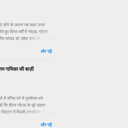
सटे होने के कारण यह शहर उत्तर
हुए विगत वर्षों में नोएडा, ग्रेटर
नीय सांसद डॉ. महेश शर्मा एवं
ार संपर्क करने, ज्ञापन देने व
और पढ़ें
 निवासियों का. आवासीय कल्याण संगठन
िधियों की निष्क्रियता बताया है.
 जन प्रतिनिधियों का क्षेत्रीय
वोत्तम गायिका की बाज़ी
 वरिष्ठ वर्ग में पुरषोत्तम बने
ो कि हीरत नोएडा के पूर्व उद्यान
ाश थिएटर में दिल्ली-एनसीआर में अब
व के अप्रतिम उद्बोधन व मंच
और पढ़ें
दार गुरूओं की टीम के सांगीतिक