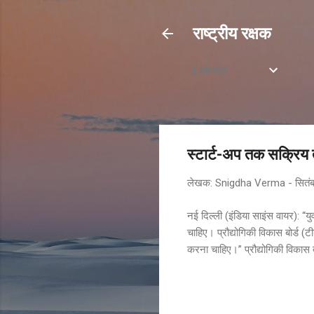
राष्ट्रीय रक्षक
Labels
स्टार्ट-अप तक सक्रिय तौ
लेखक:
Snigdha Verma
-
सितं
नई दिल्ली (इंडिया साइंस वायर): “यु
चाहिए। प्रौद्योगिकी विकास बोर्ड (
करना चाहिए।” प्रौद्योगिकी विकास ब