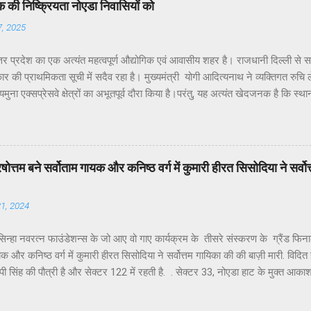
की निष्क्रियता नोएडा निवासियों को
7, 2025
तर प्रदेश का एक अत्यंत महत्वपूर्ण औद्योगिक एवं आवासीय शहर है। राजधानी दिल्ली से 
र की प्राथमिकता सूची में सदैव रहा है। मुख्यमंत्री योगी आदित्यनाथ ने व्यक्तिगत रुचि लेते 
ुना एक्सप्रेसवे क्षेत्रों का अभूतपूर्व दौरा किया है।परंतु, यह अत्यंत खेदजनक है कि स्था
 पंकज सिंह नोएडा के विकास में अपेक्षित सक्रियता नहीं दिखा रहे हैं। नागरिकों द्वारा बार-ब
ाने के बावजूद ठोस कार्यवाही नहीं हो रही है। यह कहना है नोएडा के विभिन्न सेक्टरों के
के अध्यक्ष डॉ उमेश शर्मा ने नोएडा की प्रमुख समस्याओं के हल न होने के कारण जनप्रतिन
र सांसद और विधायक को बार-बार अवगत कराने पर भी समस्याओं का समाधान नहीं हो रहा.
ें पुरषोत्तम बने सर्वोताम गायक और कनिष्ठ वर्ग में कुमारी हीरत सिसोदिया ने सर्
्या अत्यंत सीमित है।नागरिकों की शिकायतें केवल “कागज़ों में” दर्ज हो रही हैं, ज़मीनी क...
21, 2024
न्हा नवरत्न फाउंडेशन्स के जो आए वो गाए कार्यक्रम के तीसरे संस्करण के ग्रैंड फिनाले में
यक और कनिष्ठ वर्ग में कुमारी हीरत सिसोदिया ने सर्वोत्तम गायिका की की बाज़ी मारी. विदित ह
ी सिंह की पौत्री है और सेक्टर 122 में रहती है. . सेक्टर 33, नोएडा हाट के मुक्त आक
रियलिटी शोज का एक नया कीर्तिमान स्थापित करते हुए संपन्न हुआ। डॉ. अशोक श्रीवास्त
ह-एंकर शिवानी पांडे के उद्घोषण और धमाकेदार चित्रपट दृश्यों के बीच पूरे जोश और दम