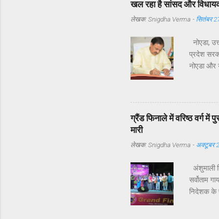
खल रहा है सांसद और विधायक 
लेखक:
Snigdha Verma
-
सितंबर 2
नोएडा, उत्
प्रदेश सरका
नोएडा और यम
विधायक श्री
समस्याएँ उठ
सेक्टर 122 
उनके अनुसा
ग्रैंड फिनाले में वरिष्ठ वर्ग म
दौरों की संख
मारी
लेखक:
Snigdha Verma
-
अक्टूबर 
अंशुमाली सि
सर्वोताम गा
निदेशक के प
तक के हुए 
संचालन व स