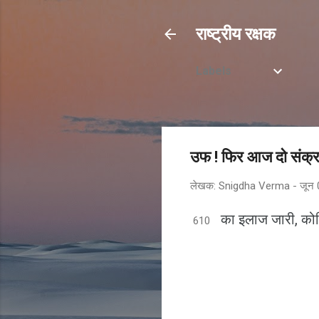
राष्ट्रीय रक्षक
Labels
उफ ! फिर आज दो संक्रम
लेखक:
Snigdha Verma
-
जून 
का इलाज जारी, कोव
610