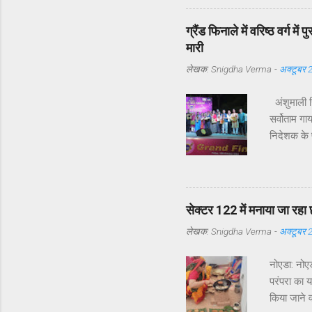
सेक्टर 122 
उनके अनुसा
ग्रैंड फिनाले में वरिष्ठ वर्ग म
दौरों की संख
मारी
लेखक:
Snigdha Verma
-
अक्टूबर 
अंशुमाली सि
सर्वोताम गा
निदेशक के प
तक के हुए 
संचालन व स
परिचय की प्
कमतर ना होन
सेक्टर 122 में मनाया जा रहा 
7 वर्ष पूर
लेखक:
Snigdha Verma
-
अक्टूबर 
नोएडा: नोएड
परंपरा का 
किया जाने व