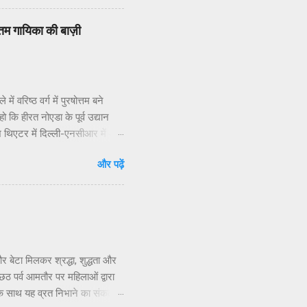
िधियों की निष्क्रियता बताया है.
 जन प्रतिनिधियों का क्षेत्रीय
वोत्तम गायिका की बाज़ी
 वरिष्ठ वर्ग में पुरषोत्तम बने
ो कि हीरत नोएडा के पूर्व उद्यान
ाश थिएटर में दिल्ली-एनसीआर में अब
व के अप्रतिम उद्बोधन व मंच
और पढ़ें
दार गुरूओं की टीम के सांगीतिक
िटी शो से किसी भी मायने में
स में स्वर्णाक्षरों में दर्ज कराया।
ा के...
र बेटा मिलकर श्रद्धा, शुद्धता और
 पर्व आमतौर पर महिलाओं द्वारा
 के साथ यह व्रत निभाने का संकल्प