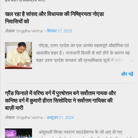
खल रहा है सांसद और विधायक की निष्क्रियता नोएडा
निवासियों को
लेखक:
Snigdha Verma
-
सितंबर 27, 2025
नोएडा, उत्तर प्रदेश का एक अत्यंत महत्वपूर्ण औद्योगिक एवं
आवासीय शहर है। राजधानी दिल्ली से सटे होने के कारण यह
शहर उत्तर प्रदेश सरकार की प्राथमिकता सूची में सदैव रहा
है। मुख्यमंत्री योगी आदित्यनाथ ने व्यक्तिगत रुचि लेते हुए
और पढ़ें
विगत वर्षों में नोएडा, ग्रेटर नोएडा और यमुना एक्सप्रेसवे क्षेत्रों
का अभूतपूर्व दौरा किया है।परंतु, यह अत्यंत खेदजनक है कि
स्थानीय सांसद डॉ. महेश शर्मा एवं विधायक श्री पंकज सिंह
ग्रैंड फिनाले में वरिष्ठ वर्ग में पुरषोत्तम बने सर्वोताम गायक और
नोएडा के विकास में अपेक्षित सक्रियता नहीं दिखा रहे हैं।
कनिष्ठ वर्ग में कुमारी हीरत सिसोदिया ने सर्वोत्तम गायिका की
नागरिकों द्वारा बार-बार संपर्क करने, ज्ञापन देने व समस्याएँ
बाज़ी मारी
उठाने के बावजूद ठोस कार्यवाही नहीं हो रही है। यह कहना है
लेखक:
Snigdha Verma
-
अक्टूबर 21, 2024
नोएडा के विभिन्न सेक्टरों के निवासियों का. आवासीय कल्याण
संगठन सेक्टर 122 के अध्यक्ष डॉ उमेश शर्मा ने नोएडा की
अंशुमाली सिन्हा नवरत्न फाउंडेशन्स के जो आए वो गाए
प्रमुख समस्याओं के हल न होने के कारण जनप्रतिनिधियों की