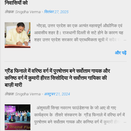
निवासियों को
लेखक:
Snigdha Verma
-
सितंबर 27, 2025
नोएडा, उत्तर प्रदेश का एक अत्यंत महत्वपूर्ण औद्योगिक एवं
आवासीय शहर है। राजधानी दिल्ली से सटे होने के कारण यह
शहर उत्तर प्रदेश सरकार की प्राथमिकता सूची में सदैव रहा
है। मुख्यमंत्री योगी आदित्यनाथ ने व्यक्तिगत रुचि लेते हुए
और पढ़ें
विगत वर्षों में नोएडा, ग्रेटर नोएडा और यमुना एक्सप्रेसवे क्षेत्रों
का अभूतपूर्व दौरा किया है।परंतु, यह अत्यंत खेदजनक है कि
स्थानीय सांसद डॉ. महेश शर्मा एवं विधायक श्री पंकज सिंह
ग्रैंड फिनाले में वरिष्ठ वर्ग में पुरषोत्तम बने सर्वोताम गायक और
नोएडा के विकास में अपेक्षित सक्रियता नहीं दिखा रहे हैं।
कनिष्ठ वर्ग में कुमारी हीरत सिसोदिया ने सर्वोत्तम गायिका की
नागरिकों द्वारा बार-बार संपर्क करने, ज्ञापन देने व समस्याएँ
बाज़ी मारी
उठाने के बावजूद ठोस कार्यवाही नहीं हो रही है। यह कहना है
लेखक:
Snigdha Verma
-
अक्टूबर 21, 2024
नोएडा के विभिन्न सेक्टरों के निवासियों का. आवासीय कल्याण
संगठन सेक्टर 122 के अध्यक्ष डॉ उमेश शर्मा ने नोएडा की
अंशुमाली सिन्हा नवरत्न फाउंडेशन्स के जो आए वो गाए
प्रमुख समस्याओं के हल न होने के कारण जनप्रतिनिधियों की
कार्यक्रम के तीसरे संस्करण के ग्रैंड फिनाले में वरिष्ठ वर्ग में
निष्क्रियता बताया है. उनके अनुसार सांसद और विधायक को
पुरषोत्तम बने सर्वोताम गायक और कनिष्ठ वर्ग में कुमारी हीरत
बार-बार अवगत कराने पर भी समस्याओं का समाधान नहीं हो
सिसोदिया ने सर्वोत्तम गायिका की की बाज़ी मारी. विदित हो कि
रहा. जन प्रतिनिधियों का क्षेत्रीय दौरों की संख्या अत्यंत सीमित