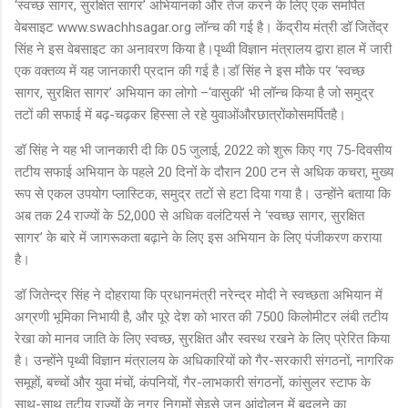
‘
स्वच्छ सागर
,
सुरक्षित सागर
’
अभियानको और तेज करने के लिए एक समर्पित
वेबसाइट
www.swachhsagar.org
लॉन्च की गई है। केंद्रीय मंत्री डॉ जितेंद्र
सिंह ने इस वेबसाइट का अनावरण किया है।पृथ्वी विज्ञान मंत्रालय द्वारा हाल में जारी
एक वक्तव्य में यह जानकारी प्रदान की गई है।डॉ सिंह ने इस मौके पर
‘
स्वच्छ
सागर
,
सुरक्षित सागर
’
अभियान का लोगो –
‘
वासुकी
’
भी लॉन्च किया है जो समुद्र
तटों की सफाई में बढ़-चढ़कर हिस्सा ले रहे युवाओंऔरछात्रोंकोसमर्पितहै।
डॉ सिंह ने यह भी जानकारी दी कि 0
5
जुलाई
, 2022
को शुरू किए गए
75-
दिवसीय
तटीय सफाई अभियान के पहले
20
दिनों के दौरान
200
टन से अधिक कचरा
,
मुख्य
रूप से एकल उपयोग प्लास्टिक
,
समुद्र तटों से हटा दिया गया है। उन्होंने बताया कि
अब तक
24
राज्यों के
52
,
000
से अधिक वलंटियर्स ने
‘
स्वच्छ सागर
,
सुरक्षित
सागर
’
के बारे में जागरूकता बढ़ाने के लिए इस अभियान के लिए पंजीकरण कराया
है।
डॉ जितेन्‍द्र सिंह ने दोहराया कि प्रधानमंत्री नरेन्‍द्र मोदी ने स्वच्छता अभियान में
अग्रणी भूमिका निभायी है, और पूरे देश को भारत की
7500
किलोमीटर लंबी तटीय
रेखा को मानव जाति के लिए स्वच्छ
,
सुरक्षित और स्वस्थ रखने के लिए प्रेरित किया
है। उन्होंने पृथ्वी विज्ञान मंत्रालय के अधिकारियों को गैर-सरकारी संगठनों
,
नागरिक
समूहों
,
बच्चों और युवा मंचों
,
कंपनियों
,
गैर-लाभकारी संगठनों
,
कांसुलर स्टाफ के
साथ-साथ तटीय राज्यों के नगर निगमों सेइसे जन आंदोलन में बदलने का