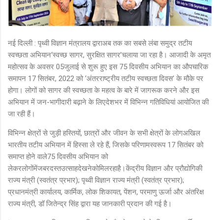
नई दिल्ली : पृथ्वी विज्ञान मंत्रालय द्वाराअब तक का सबसे लंबा समुद्र तटीय
स्वच्छता अभियान
‘
स्वच्छ सागर
,
सुरक्षित सागर
’
चलाया जा रहा है। आजादी के अमृत
महोत्सव के अवसर
0
5जुलाई से शुरू हुए इस 75 दिवसीय अभियान का औपचारिक
समापन
17
सितंबर
, 2022
को
‘
अंतरराष्ट्रीय तटीय स्वच्छता दिवस
’
के मौके पर
होगा। लोगों को सागर की स्वच्छता के महत्व के बारे में जागरूक करने और इस
अभियान में जन-भागीदारी बढ़ाने के लिएदेशभर में विभिन्न गतिविधियां आयोजित की
जा रही हैं।
विभिन्न क्षेत्रों से जुड़ी हस्तियों
,
छात्रों और जीवन के सभी क्षेत्रों के लोगअखिल
भारतीय तटीय अभियान में हिस्‍सा ले रहे हैं, जिसके परिणामस्‍वरूप
17
सितंबर को
समाप्‍त होने वाले
75
दिवसीय अभियान को
लेकरलोगोंमेंजबरदस्तउत्साहदेखनेकोमिलरहाहै।केंद्रीय विज्ञान और प्रौद्योगिकी
राज्य मंत्री (स्वतंत्र प्रभार)
;
पृथ्वी विज्ञान राज्य मंत्री (स्वतंत्र प्रभार)
;
प्रधानमंत्री कार्यालय
,
कार्मिक
,
लोक शिकायत
,
पेंशन
,
परमाणु ऊर्जा और अंतरिक्ष
राज्‍य मंत्री
,
डॉ जितेन्‍द्र सिंह द्वारा यह जानकारी प्रदान की गई है।