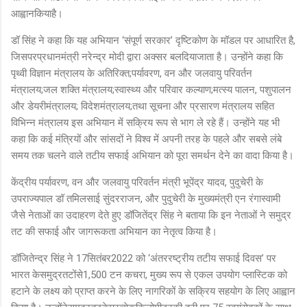
आह्वानकियाहै।
डॉ सिंह ने कहा कि यह अभियान
‘
संपूर्ण सरकार
’
दृष्टिकोण के मॉडल पर आधारित है
,
जिसपरप्रधानमंत्री नरेन्‍द्र मोदी द्वारा अक्सर बलदियाजाता है। उन्‍होंने कहा कि
पृथ्वी विज्ञान मंत्रालय के अतिरिक्‍त
;
पर्यावरण
,
वन और जलवायु परिवर्तन
मंत्रालय
;
जल शक्ति मंत्रालय
;
स्वास्थ्य और परिवार कल्याण
;
मत्स्य पालन
,
पशुपालन
और डेयरीमंत्रालय
;
विदेशमंत्रालय
;
तथा सूचना और प्रसारण मंत्रालय सहित
विभिन्न मंत्रालय इस अभियान में सक्रिय रूप से भाग ले रहे हैं। उन्होंने यह भी
कहा कि कई मंत्रियों और सांसदों ने विश्‍व में अपनी तरह के पहले और सबसे लंबे
समय तक चलने वाले तटीय सफाई अभियान को पूरा समर्थन देने का वादा किया है।
केंद्रीय पर्यावरण
,
वन और जलवायु परिवर्तन मंत्री भूपेंद्र यादव, पुदुचेरी के
उपराज्यपाल डॉ तमिलसाई सुंदरराजन, और पुदुचेरी के मुख्यमंत्री एन रंगास्वामी
जैसे नेताओं का उदाहरण देते हुए डॉजितेंद्र सिंह ने बताया कि इन नेताओं ने समुद्र
तट की सफाई और जागरूकता अभियान का नेतृत्व किया है।
डॉजितेन्‍द्र सिंह ने
17
सितंबर
2022
को
‘
अंतररष्ट्रीय तटीय सफाई दिवस
’
पर
भारत केसमुद्रतटोंसे
1,500
टन कचरा
,
मुख्य रूप से एकल उपयोग प्लास्टिक को
हटाने के लक्ष्य को प्राप्त करने के लिए नागरिकों के सक्रिय सहयोग के लिए आह्वान