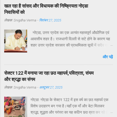
खल रहा है सांसद और विधायक की निष्क्रियता नोएडा
निवासियों को
लेखक:
Snigdha Verma
-
सितंबर 27, 2025
नोएडा, उत्तर प्रदेश का एक अत्यंत महत्वपूर्ण औद्योगिक एवं
आवासीय शहर है। राजधानी दिल्ली से सटे होने के कारण यह
शहर उत्तर प्रदेश सरकार की प्राथमिकता सूची में सदैव रहा
है। मुख्यमंत्री योगी आदित्यनाथ ने व्यक्तिगत रुचि लेते हुए
और पढ़ें
विगत वर्षों में नोएडा, ग्रेटर नोएडा और यमुना एक्सप्रेसवे क्षेत्रों
का अभूतपूर्व दौरा किया है।परंतु, यह अत्यंत खेदजनक है कि
स्थानीय सांसद डॉ. महेश शर्मा एवं विधायक श्री पंकज सिंह
सेक्टर 122 में मनाया जा रहा छठ महापर्व,पवित्रता, संयम
नोएडा के विकास में अपेक्षित सक्रियता नहीं दिखा रहे हैं।
और श्रद्धा का संगम
नागरिकों द्वारा बार-बार संपर्क करने, ज्ञापन देने व समस्याएँ
लेखक:
Snigdha Verma
-
अक्टूबर 27, 2025
उठाने के बावजूद ठोस कार्यवाही नहीं हो रही है। यह कहना है
नोएडा के विभिन्न सेक्टरों के निवासियों का. आवासीय कल्याण
नोएडा: नोएडा के सेक्टर 122 में इस वर्ष का छठ महापर्व एक
संगठन सेक्टर 122 के अध्यक्ष डॉ उमेश शर्मा ने नोएडा की
विशेष उदाहरण बन गया है।यहाँ एक माँ और बेटा मिलकर
प्रमुख समस्याओं के हल न होने के कारण जनप्रतिनिधियों की
श्रद्धा, शुद्धता और परंपरा का यह कठिन छठ व्रत कर रहे हैं —
निष्क्रियता बताया है. उनके अनुसार सांसद और विधायक को