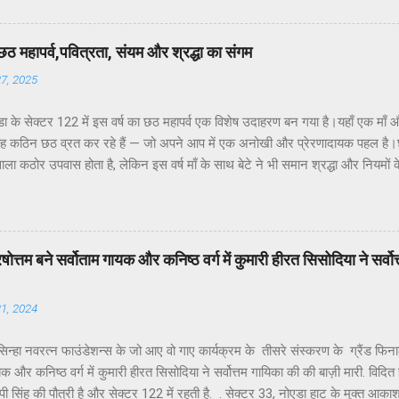
ाने के बावजूद ठोस कार्यवाही नहीं हो रही है। यह कहना है नोएडा के विभिन्न सेक्टरों के
के अध्यक्ष डॉ उमेश शर्मा ने नोएडा की प्रमुख समस्याओं के हल न होने के कारण जनप्रतिन
र सांसद और विधायक को बार-बार अवगत कराने पर भी समस्याओं का समाधान नहीं हो रहा.
छठ महापर्व,पवित्रता, संयम और श्रद्धा का संगम
्या अत्यंत सीमित है।नागरिकों की शिकायतें केवल “कागज़ों में” दर्ज हो रही हैं, ज़मीनी क...
27, 2025
ा के सेक्टर 122 में इस वर्ष का छठ महापर्व एक विशेष उदाहरण बन गया है।यहाँ एक माँ औ
यह कठिन छठ व्रत कर रहे हैं — जो अपने आप में एक अनोखी और प्रेरणादायक पहल है।छठ
ाला कठोर उपवास होता है, लेकिन इस वर्ष माँ के साथ बेटे ने भी समान श्रद्धा और नियमों
 व्रत का अर्थ और महत्व पर प्रकाश डालते हुए आवासीय कल्याण संगठन के अध्यक्ष डॉ उमे
“षष्ठी” से बना है, जिसका अर्थ होता है छठा दिन।यह पर्व कार्तिक मास के शुक्ल पक्ष की षष
व की उपासना की जाती है क्योंकि सूर्य जीवन, ऊर्जा, स्वास्थ्य और समृद्धि के प्रतीक हैं।इस 
ते सूर्य — की पूजा की जाती है। उन्होंने बताया कि यह व्रत स्त्री और पुरुष दोनों कर स
ें पुरषोत्तम बने सर्वोताम गायक और कनिष्ठ वर्ग में कुमारी हीरत सिसोदिया ने सर्
 जाता है, क्योंकि इसमें चार दिनों तक शुद्धता, आत्मसंयम और निर्जला उपवास रखा जाता है
21, 2024
न्हा नवरत्न फाउंडेशन्स के जो आए वो गाए कार्यक्रम के तीसरे संस्करण के ग्रैंड फिनाले में
यक और कनिष्ठ वर्ग में कुमारी हीरत सिसोदिया ने सर्वोत्तम गायिका की की बाज़ी मारी. विदित ह
ी सिंह की पौत्री है और सेक्टर 122 में रहती है. . सेक्टर 33, नोएडा हाट के मुक्त आक