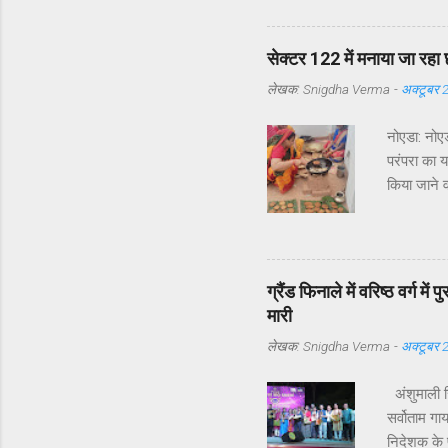
समस्याएँ उठ
सेक्टर 122 
उनके अनुसा
सेक्टर 122 में मनाया जा रहा 
दौरों की संख
लेखक:
Snigdha Verma
-
अक्टूबर 
नोएडा: नोएड
परंपरा का 
किया जाने व
लिया है छठ
संस्कृत के 
में सूर्य दे
सूर्य और उग
ग्रैंड फिनाले में वरिष्ठ वर्ग म
पवित्र माना
मारी
लेखक:
Snigdha Verma
-
अक्टूबर 
अंशुमाली सि
सर्वोताम गा
निदेशक के प