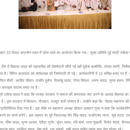
क्टर 33 स्थित अग्रसेन भवन में प्रेस वार्ता का आयोजन किया गया। मुख्य अतिथि पूर्व मंत्री राकेश या
ी टीम में विकास यादव को महासचिव की जिम्मेदारी सौंपी गई वहीं मुकेश बाल्मीकि, संजय त्यागी, नित
गया है। विपिन अग्रवाल को कोषाध्यक्ष की जिम्मेदारी दी गई। कार्यकारिणी में 15 सचिव बनाए गए ह
सिन सैफी, अरविंद चौहान, तनवीर हुसैन, दिव्यांशु यादव, गौरव सिंघल, अरुण यादव, नूरुल हसन, व
ा सत्ताइस सदस्य बनाए गए हैं।
्व मंत्री राकेश यादव ने कहा कि भाजपा सरकार ने समाज की समरसता नष्ट करने के अलावा विकास का क
पर है। इस सरकार में किसान, नौजवान, मजदूर सभी परेशान हैं। उन्होंने कहा कि नोएडा महानगर की कार
ो प्रतिनिधित्व दिया गया है। इस मौके पर महानगर अध्यक्ष डॉक्टर आश्रय गुप्ता ने कहा कि कार्यकार
ने का कार्य करेंगे। इस अवसर पर पूर्व जिलाध्यक्ष वीर सिंह यादव, फकीरचंद नागर, सूबे यादव, दलवी
, भीष्म यादव, मुन्ना आलम, देवेंद्र गुर्जर, सुंदर यादव, रवि शर्मा, राणा मुखर्जी, विनोद यादव, वीर
 सादाब खान, परविंदर यादव, नेहा पांडे, राम सहेली, रूबी यादव सहित तमाम सपा नेता मौजूद रहे।