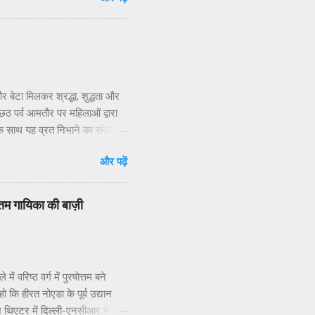
 निवासियों का. आवासीय कल्याण संगठन
िधियों की निष्क्रियता बताया है.
 जन प्रतिनिधियों का क्षेत्रीय
र बेटा मिलकर श्रद्धा, शुद्धता और
 पर्व आमतौर पर महिलाओं द्वारा
 के साथ यह व्रत निभाने का संकल्प
श शर्मा ने बताया कि छठ” शब्द
और पढ़ें
्ठी तिथि को मनाया जाता है।छठ व्रत
दिन सूर्य की दोनों अवस्थाओं — डूबते
कते हैं, लेकिन इसे बहुत कठिन और
वोत्तम गायिका की बाज़ी
। *महापर्व छठ के 4 दिन का ...
 वरिष्ठ वर्ग में पुरषोत्तम बने
ो कि हीरत नोएडा के पूर्व उद्यान
ाश थिएटर में दिल्ली-एनसीआर में अब