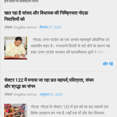
इस ब्लॉग से लोकप्रिय पोस्ट
खल रहा है सांसद और विधायक की निष्क्रियता नोएडा
निवासियों को
लेखक:
Snigdha Verma
-
सितंबर 27, 2025
नोएडा, उत्तर प्रदेश का एक अत्यंत महत्वपूर्ण औद्योगिक एवं
आवासीय शहर है। राजधानी दिल्ली से सटे होने के कारण यह
शहर उत्तर प्रदेश सरकार की प्राथमिकता सूची में सदैव रहा
है। मुख्यमंत्री योगी आदित्यनाथ ने व्यक्तिगत रुचि लेते हुए
और पढ़ें
विगत वर्षों में नोएडा, ग्रेटर नोएडा और यमुना एक्सप्रेसवे क्षेत्रों
का अभूतपूर्व दौरा किया है।परंतु, यह अत्यंत खेदजनक है कि
स्थानीय सांसद डॉ. महेश शर्मा एवं विधायक श्री पंकज सिंह
सेक्टर 122 में मनाया जा रहा छठ महापर्व,पवित्रता, संयम
नोएडा के विकास में अपेक्षित सक्रियता नहीं दिखा रहे हैं।
और श्रद्धा का संगम
नागरिकों द्वारा बार-बार संपर्क करने, ज्ञापन देने व समस्याएँ
लेखक:
Snigdha Verma
-
अक्टूबर 27, 2025
उठाने के बावजूद ठोस कार्यवाही नहीं हो रही है। यह कहना है
नोएडा के विभिन्न सेक्टरों के निवासियों का. आवासीय कल्याण
नोएडा: नोएडा के सेक्टर 122 में इस वर्ष का छठ महापर्व एक
संगठन सेक्टर 122 के अध्यक्ष डॉ उमेश शर्मा ने नोएडा की
विशेष उदाहरण बन गया है।यहाँ एक माँ और बेटा मिलकर
प्रमुख समस्याओं के हल न होने के कारण जनप्रतिनिधियों की