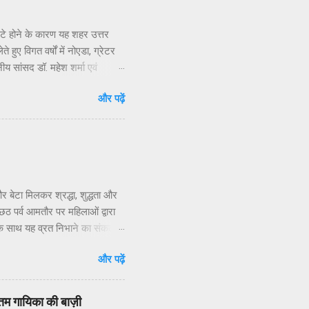
सटे होने के कारण यह शहर उत्तर
हुए विगत वर्षों में नोएडा, ग्रेटर
नीय सांसद डॉ. महेश शर्मा एवं
ार संपर्क करने, ज्ञापन देने व
और पढ़ें
 निवासियों का. आवासीय कल्याण संगठन
िधियों की निष्क्रियता बताया है.
 जन प्रतिनिधियों का क्षेत्रीय
र बेटा मिलकर श्रद्धा, शुद्धता और
 पर्व आमतौर पर महिलाओं द्वारा
 के साथ यह व्रत निभाने का संकल्प
श शर्मा ने बताया कि छठ” शब्द
और पढ़ें
्ठी तिथि को मनाया जाता है।छठ व्रत
दिन सूर्य की दोनों अवस्थाओं — डूबते
कते हैं, लेकिन इसे बहुत कठिन और
वोत्तम गायिका की बाज़ी