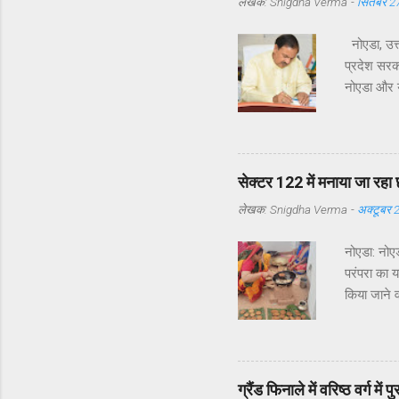
लेखक:
Snigdha Verma
-
सितंबर 2
नोएडा, उत्
प्रदेश सरका
नोएडा और यम
विधायक श्री
समस्याएँ उठ
सेक्टर 122 
उनके अनुसा
सेक्टर 122 में मनाया जा रहा 
दौरों की संख
लेखक:
Snigdha Verma
-
अक्टूबर 
नोएडा: नोएड
परंपरा का 
किया जाने व
लिया है छठ
संस्कृत के 
में सूर्य दे
सूर्य और उग
ग्रैंड फिनाले में वरिष्ठ वर्ग म