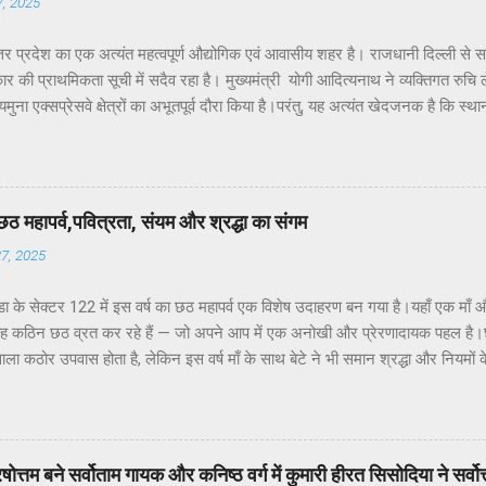
7, 2025
तर प्रदेश का एक अत्यंत महत्वपूर्ण औद्योगिक एवं आवासीय शहर है। राजधानी दिल्ली से 
र की प्राथमिकता सूची में सदैव रहा है। मुख्यमंत्री योगी आदित्यनाथ ने व्यक्तिगत रुचि लेते 
ुना एक्सप्रेसवे क्षेत्रों का अभूतपूर्व दौरा किया है।परंतु, यह अत्यंत खेदजनक है कि स्था
 पंकज सिंह नोएडा के विकास में अपेक्षित सक्रियता नहीं दिखा रहे हैं। नागरिकों द्वारा बार-ब
ाने के बावजूद ठोस कार्यवाही नहीं हो रही है। यह कहना है नोएडा के विभिन्न सेक्टरों के
के अध्यक्ष डॉ उमेश शर्मा ने नोएडा की प्रमुख समस्याओं के हल न होने के कारण जनप्रतिन
र सांसद और विधायक को बार-बार अवगत कराने पर भी समस्याओं का समाधान नहीं हो रहा.
छठ महापर्व,पवित्रता, संयम और श्रद्धा का संगम
्या अत्यंत सीमित है।नागरिकों की शिकायतें केवल “कागज़ों में” दर्ज हो रही हैं, ज़मीनी क...
27, 2025
ा के सेक्टर 122 में इस वर्ष का छठ महापर्व एक विशेष उदाहरण बन गया है।यहाँ एक माँ औ
यह कठिन छठ व्रत कर रहे हैं — जो अपने आप में एक अनोखी और प्रेरणादायक पहल है।छठ
ाला कठोर उपवास होता है, लेकिन इस वर्ष माँ के साथ बेटे ने भी समान श्रद्धा और नियमों
 व्रत का अर्थ और महत्व पर प्रकाश डालते हुए आवासीय कल्याण संगठन के अध्यक्ष डॉ उमे
“षष्ठी” से बना है, जिसका अर्थ होता है छठा दिन।यह पर्व कार्तिक मास के शुक्ल पक्ष की षष
व की उपासना की जाती है क्योंकि सूर्य जीवन, ऊर्जा, स्वास्थ्य और समृद्धि के प्रतीक हैं।इस 
ते सूर्य — की पूजा की जाती है। उन्होंने बताया कि यह व्रत स्त्री और पुरुष दोनों कर स
ें पुरषोत्तम बने सर्वोताम गायक और कनिष्ठ वर्ग में कुमारी हीरत सिसोदिया ने सर्