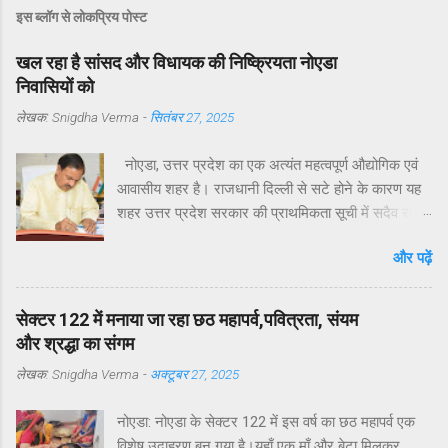
इस ब्लॉग से लोकप्रिय पोस्ट
खल रहा है सांसद और विधायक की निष्क्रियता नोएडा
निवासियों को
लेखक:
Snigdha Verma
-
सितंबर 27, 2025
नोएडा, उत्तर प्रदेश का एक अत्यंत महत्वपूर्ण औद्योगिक एवं
आवासीय शहर है। राजधानी दिल्ली से सटे होने के कारण यह
शहर उत्तर प्रदेश सरकार की प्राथमिकता सूची में सदैव रहा
है। मुख्यमंत्री योगी आदित्यनाथ ने व्यक्तिगत रुचि लेते हुए
और पढ़ें
विगत वर्षों में नोएडा, ग्रेटर नोएडा और यमुना एक्सप्रेसवे क्षेत्रों
का अभूतपूर्व दौरा किया है।परंतु, यह अत्यंत खेदजनक है कि
स्थानीय सांसद डॉ. महेश शर्मा एवं विधायक श्री पंकज सिंह
सेक्टर 122 में मनाया जा रहा छठ महापर्व,पवित्रता, संयम
नोएडा के विकास में अपेक्षित सक्रियता नहीं दिखा रहे हैं।
और श्रद्धा का संगम
नागरिकों द्वारा बार-बार संपर्क करने, ज्ञापन देने व समस्याएँ
लेखक:
Snigdha Verma
-
अक्टूबर 27, 2025
उठाने के बावजूद ठोस कार्यवाही नहीं हो रही है। यह कहना है
नोएडा के विभिन्न सेक्टरों के निवासियों का. आवासीय कल्याण
नोएडा: नोएडा के सेक्टर 122 में इस वर्ष का छठ महापर्व एक
संगठन सेक्टर 122 के अध्यक्ष डॉ उमेश शर्मा ने नोएडा की
विशेष उदाहरण बन गया है।यहाँ एक माँ और बेटा मिलकर