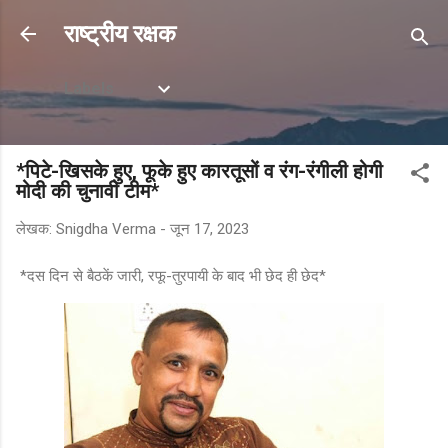
सीधे मुख्य सामग्री पर जाएं
राष्ट्रीय रक्षक
Labels
*पिटे-खिसके हुए, फूके हुए कारतूसों व रंग-रंगीली होगी
मोदी की चुनावी टीम*
लेखक:
Snigdha Verma
-
जून 17, 2023
*दस दिन से बैठकें जारी, रफू-तुरपायी के बाद भी छेद ही छेद*