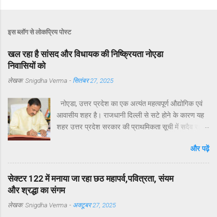
इस ब्लॉग से लोकप्रिय पोस्ट
खल रहा है सांसद और विधायक की निष्क्रियता नोएडा
निवासियों को
लेखक:
Snigdha Verma
-
सितंबर 27, 2025
नोएडा, उत्तर प्रदेश का एक अत्यंत महत्वपूर्ण औद्योगिक एवं
आवासीय शहर है। राजधानी दिल्ली से सटे होने के कारण यह
शहर उत्तर प्रदेश सरकार की प्राथमिकता सूची में सदैव रहा
है। मुख्यमंत्री योगी आदित्यनाथ ने व्यक्तिगत रुचि लेते हुए
और पढ़ें
विगत वर्षों में नोएडा, ग्रेटर नोएडा और यमुना एक्सप्रेसवे क्षेत्रों
का अभूतपूर्व दौरा किया है।परंतु, यह अत्यंत खेदजनक है कि
स्थानीय सांसद डॉ. महेश शर्मा एवं विधायक श्री पंकज सिंह
सेक्टर 122 में मनाया जा रहा छठ महापर्व,पवित्रता, संयम
नोएडा के विकास में अपेक्षित सक्रियता नहीं दिखा रहे हैं।
और श्रद्धा का संगम
नागरिकों द्वारा बार-बार संपर्क करने, ज्ञापन देने व समस्याएँ
लेखक:
Snigdha Verma
-
अक्टूबर 27, 2025
उठाने के बावजूद ठोस कार्यवाही नहीं हो रही है। यह कहना है