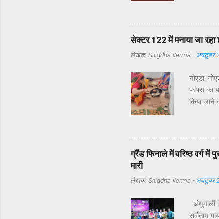
समस्याएँ उठ
सेक्टर 122 
उनके अनुसा
सेक्टर 122 में मनाया जा रहा 
दौरों की संख
लेखक:
Snigdha Verma
-
अक्टूबर 
नोएडा: नोएड
परंपरा का 
किया जाने व
लिया है छठ
संस्कृत के 
में सूर्य दे
सूर्य और उग
ग्रैंड फिनाले में वरिष्ठ वर्ग म
पवित्र माना
मारी
लेखक:
Snigdha Verma
-
अक्टूबर 
अंशुमाली सि
सर्वोताम गा