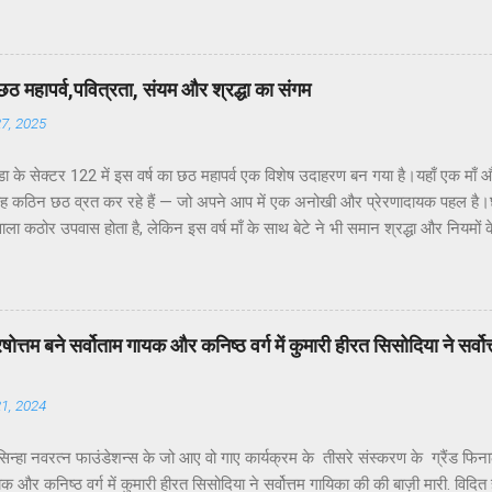
ाने के बावजूद ठोस कार्यवाही नहीं हो रही है। यह कहना है नोएडा के विभिन्न सेक्टरों के
के अध्यक्ष डॉ उमेश शर्मा ने नोएडा की प्रमुख समस्याओं के हल न होने के कारण जनप्रतिन
र सांसद और विधायक को बार-बार अवगत कराने पर भी समस्याओं का समाधान नहीं हो रहा.
छठ महापर्व,पवित्रता, संयम और श्रद्धा का संगम
्या अत्यंत सीमित है।नागरिकों की शिकायतें केवल “कागज़ों में” दर्ज हो रही हैं, ज़मीनी क...
27, 2025
ा के सेक्टर 122 में इस वर्ष का छठ महापर्व एक विशेष उदाहरण बन गया है।यहाँ एक माँ औ
यह कठिन छठ व्रत कर रहे हैं — जो अपने आप में एक अनोखी और प्रेरणादायक पहल है।छठ
ाला कठोर उपवास होता है, लेकिन इस वर्ष माँ के साथ बेटे ने भी समान श्रद्धा और नियमों
 व्रत का अर्थ और महत्व पर प्रकाश डालते हुए आवासीय कल्याण संगठन के अध्यक्ष डॉ उमे
“षष्ठी” से बना है, जिसका अर्थ होता है छठा दिन।यह पर्व कार्तिक मास के शुक्ल पक्ष की षष
व की उपासना की जाती है क्योंकि सूर्य जीवन, ऊर्जा, स्वास्थ्य और समृद्धि के प्रतीक हैं।इस 
ते सूर्य — की पूजा की जाती है। उन्होंने बताया कि यह व्रत स्त्री और पुरुष दोनों कर स
ें पुरषोत्तम बने सर्वोताम गायक और कनिष्ठ वर्ग में कुमारी हीरत सिसोदिया ने सर्
 जाता है, क्योंकि इसमें चार दिनों तक शुद्धता, आत्मसंयम और निर्जला उपवास रखा जाता है
21, 2024
न्हा नवरत्न फाउंडेशन्स के जो आए वो गाए कार्यक्रम के तीसरे संस्करण के ग्रैंड फिनाले में
यक और कनिष्ठ वर्ग में कुमारी हीरत सिसोदिया ने सर्वोत्तम गायिका की की बाज़ी मारी. विदित ह