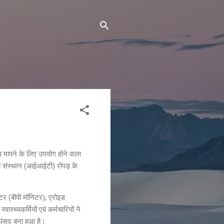
प मापने के लिए उपयोग होने वाला
िकी संस्थान (आईआईटी) रोपड़ के
ीटर (बीपी मॉनिटर), एरोइड
स्थ्यकर्मियों एवं कर्मचारियों ने
ी पंसद बना हुआ है।