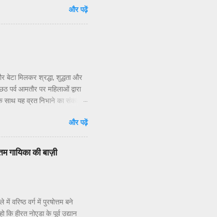
और पढ़ें
 निवासियों का. आवासीय कल्याण संगठन
िधियों की निष्क्रियता बताया है.
 जन प्रतिनिधियों का क्षेत्रीय
र बेटा मिलकर श्रद्धा, शुद्धता और
 पर्व आमतौर पर महिलाओं द्वारा
 के साथ यह व्रत निभाने का संकल्प
श शर्मा ने बताया कि छठ” शब्द
और पढ़ें
्ठी तिथि को मनाया जाता है।छठ व्रत
दिन सूर्य की दोनों अवस्थाओं — डूबते
कते हैं, लेकिन इसे बहुत कठिन और
वोत्तम गायिका की बाज़ी
। *महापर्व छठ के 4 दिन का ...
 वरिष्ठ वर्ग में पुरषोत्तम बने
ो कि हीरत नोएडा के पूर्व उद्यान