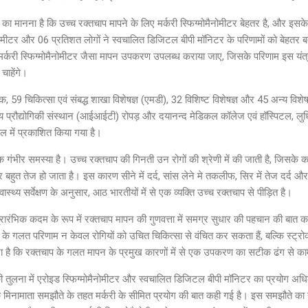
ों का मानना है कि उच्च रक्तचाप मापने के लिए मर्करी स्फिग्मोमैनोमीटर बेहतर है, और इसक
नोमीटर और 06 प्रतिशत लोगों ने स्वचालित डिजिटल बीपी मॉनिटर के परिणामों को बेहतर बताय
हें मर्करी स्फिग्मोमैनोमीटर जैसा मापन उपकरण उपलब्ध कराया जाए, जिसके परिणाम इस यंत्
चाहेंगे।
तक, 59 चिकित्सा एवं संबद्ध शाखा विशेषज्ञ (एमडी), 32 विशिष्ट विशेषज्ञ और 45 अन्य विशेषज्
ीय प्रौद्योगिकी संस्थान (आईआईटी) रोपड़ और दयानन्द मेडिकल कॉलेज एवं हॉस्पिटल, लु
र्नल में प्रकाशित किया गया है।
क गंभीर समस्या है। उच्च रक्तचाप की गिनती उन रोगों की श्रेणी में की जाती है, जिसके कारण
र बहुत तेज हो जाता है। इस कारण सीने में दर्द, सांस लेने मे तकलीफ, सिर में तेज दर्
्वास्थ्य सर्वेक्षण के अनुसार, आठ भारतीयों में से एक व्यक्ति उच्च रक्तचाप से पीड़ित है।
ारंभिक कदम के रूप में रक्तचाप मापन की गुणवत्ता में समग्र सुधार की पहचान की बात कही है
 के गलत परिणाम न केवल रोगियों को उचित चिकित्सा से वंचित कर सकता हैं, बल्कि स्ट्रो
 है कि रक्तचाप के गलत मापन के प्रमुख कारणों में से एक उपकरण का सटीक ढंग से क
ीटर की तुलना में एरोइड स्फिग्मोमैनोमीटर और स्वचालित डिजिटल बीपी मॉनिटर का प्रयोग अ
के मिनामाता समझौते के तहत मर्करी के सीमित प्रयोग की बात कही गई है। इस समझौते का उद्