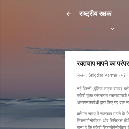
राष्ट्रीय रक्षक
Labels
रक्तचाप मापने का परंप
लेखक:
Snigdha Verma
-
मई 1
नई दिल्ली (इंडिया साइंस वायर): वर
मर्करी युक्त परंपरागत रक्तचापमापी
अध्ययनकर्ताओं द्वारा किए गए एक स
वर्तमान समय में रक्तचाप मापने के 
स्फिग्मोमैनोमीटर, और डिजिटल बीपी मॉ
माना है कि मर्करी स्फिग्मोमैनोमी