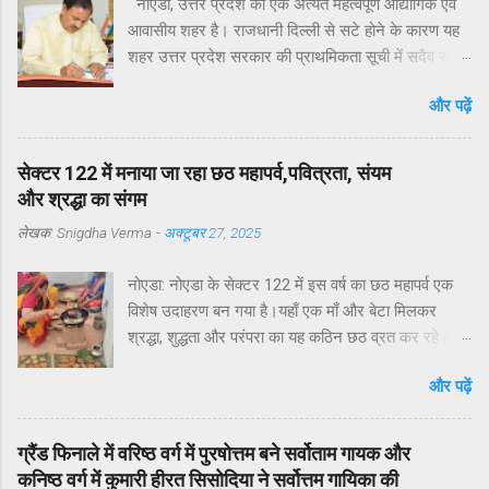
नोएडा, उत्तर प्रदेश का एक अत्यंत महत्वपूर्ण औद्योगिक एवं
आवासीय शहर है। राजधानी दिल्ली से सटे होने के कारण यह
शहर उत्तर प्रदेश सरकार की प्राथमिकता सूची में सदैव रहा
है। मुख्यमंत्री योगी आदित्यनाथ ने व्यक्तिगत रुचि लेते हुए
और पढ़ें
विगत वर्षों में नोएडा, ग्रेटर नोएडा और यमुना एक्सप्रेसवे क्षेत्रों
का अभूतपूर्व दौरा किया है।परंतु, यह अत्यंत खेदजनक है कि
स्थानीय सांसद डॉ. महेश शर्मा एवं विधायक श्री पंकज सिंह
सेक्टर 122 में मनाया जा रहा छठ महापर्व,पवित्रता, संयम
नोएडा के विकास में अपेक्षित सक्रियता नहीं दिखा रहे हैं।
और श्रद्धा का संगम
नागरिकों द्वारा बार-बार संपर्क करने, ज्ञापन देने व समस्याएँ
लेखक:
Snigdha Verma
-
अक्टूबर 27, 2025
उठाने के बावजूद ठोस कार्यवाही नहीं हो रही है। यह कहना है
नोएडा के विभिन्न सेक्टरों के निवासियों का. आवासीय कल्याण
नोएडा: नोएडा के सेक्टर 122 में इस वर्ष का छठ महापर्व एक
संगठन सेक्टर 122 के अध्यक्ष डॉ उमेश शर्मा ने नोएडा की
विशेष उदाहरण बन गया है।यहाँ एक माँ और बेटा मिलकर
प्रमुख समस्याओं के हल न होने के कारण जनप्रतिनिधियों की
श्रद्धा, शुद्धता और परंपरा का यह कठिन छठ व्रत कर रहे हैं —
निष्क्रियता बताया है. उनके अनुसार सांसद और विधायक को
जो अपने आप में एक अनोखी और प्रेरणादायक पहल है।छठ
बार-बार अवगत कराने पर भी समस्याओं का समाधान नहीं हो
और पढ़ें
पर्व आमतौर पर महिलाओं द्वारा किया जाने वाला कठोर उपवास
रहा. जन प्रतिनिधियों का क्षेत्रीय दौरों की संख्या अत्यंत सीमित
होता है, लेकिन इस वर्ष माँ के साथ बेटे ने भी समान श्रद्धा और
है।नागरिकों की शिकायतें केवल “कागज़ों में” दर्ज हो रही हैं,
नियमों के साथ यह व्रत निभाने का संकल्प लिया है छठ व्रत
ज़मीनी क...
ग्रैंड फिनाले में वरिष्ठ वर्ग में पुरषोत्तम बने सर्वोताम गायक और
का अर्थ और महत्व पर प्रकाश डालते हुए आवासीय कल्याण
कनिष्ठ वर्ग में कुमारी हीरत सिसोदिया ने सर्वोत्तम गायिका की