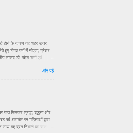
सटे होने के कारण यह शहर उत्तर
हुए विगत वर्षों में नोएडा, ग्रेटर
नीय सांसद डॉ. महेश शर्मा एवं
ार संपर्क करने, ज्ञापन देने व
और पढ़ें
 निवासियों का. आवासीय कल्याण संगठन
िधियों की निष्क्रियता बताया है.
 जन प्रतिनिधियों का क्षेत्रीय
र बेटा मिलकर श्रद्धा, शुद्धता और
 पर्व आमतौर पर महिलाओं द्वारा
 के साथ यह व्रत निभाने का संकल्प