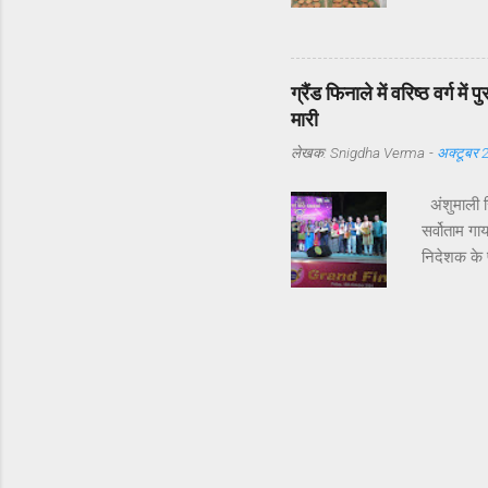
लिया है छठ
संस्कृत के 
में सूर्य दे
सूर्य और उग
ग्रैंड फिनाले में वरिष्ठ वर्ग म
पवित्र माना
मारी
लेखक:
Snigdha Verma
-
अक्टूबर 
अंशुमाली सि
सर्वोताम गा
निदेशक के प
तक के हुए 
संचालन व स
परिचय की प्
कमतर ना होन
7 वर्ष पूर