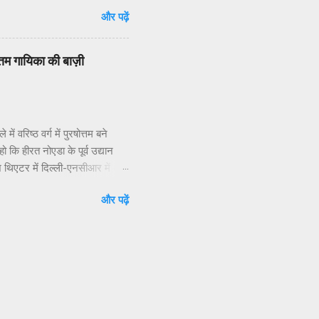
श शर्मा ने बताया कि छठ” शब्द
और पढ़ें
्ठी तिथि को मनाया जाता है।छठ व्रत
दिन सूर्य की दोनों अवस्थाओं — डूबते
कते हैं, लेकिन इसे बहुत कठिन और
वोत्तम गायिका की बाज़ी
। *महापर्व छठ के 4 दिन का ...
 वरिष्ठ वर्ग में पुरषोत्तम बने
ो कि हीरत नोएडा के पूर्व उद्यान
ाश थिएटर में दिल्ली-एनसीआर में अब
व के अप्रतिम उद्बोधन व मंच
और पढ़ें
दार गुरूओं की टीम के सांगीतिक
िटी शो से किसी भी मायने में
स में स्वर्णाक्षरों में दर्ज कराया।
ा के...