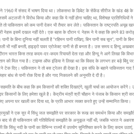
े 1960 में संसद में भाषण दिया था। लोकसभा के डिबेट के सेकेंड सीरीज के खंड 48 क
में अटलजी ने विरोध किया और कहा कि ये नहीं होना चाहिए था, विशेषज्ञ प्रतिनिधियों ने 
 पाकिस्तान को कम पानी देकर भी तैयार कर लेते। पाकिस्तान के राष्ट्रपति अयूब खान न
ी नेहरू इसमें दखल नहीं देते। एक बहस के दौरान पं. नेहरू ने ये कहा कि हमने 83 करोड़ र
। पानी के बिना दुनिया नहीं चलती है "रहिमन पानी राखिए, बिन पानी सब सून", पानी के बिना 
िजली भी नहीं बनती, हाइड्रो पावर प्रोजेक्ट पानी से ही बनता है। उस समय द हिन्दू अखबा
े दौरान भारत किस तरह कदम-दर-कदम रियायतें देता रहा और हिन्दू ने आगे लिखा कि विभाज
्तान को मिल गया है। टाइम्स ऑफ इंडिया ने लिखा था कि विवाद के लगभग हर बड़े बिंदु प
टने टेक दिए। पाकिस्तान ने तो बस ट्रेलर ही देखा है। इस संधि के बहाने पाकिस्तान गाद 
ार बांध से पानी रोक दिया है और गाद निकालने की अनुमति दे दी है।
सहमति के बीच कहा कि हम किसानों की शक्ति दिखाएंगे, खुली चर्चा का आयोजन करेंगे। उन
र किसानों के लिए हमेशा खुले है। केंद्रीय मंत्री श्री चौहान ने पंजाब के किसान श्री सर
 लिए अपना घर खाली कर दिया था, के प्रति आभार व्यक्त करते हुए उन्हें सम्मानित किया।
प्रमुखों ने एक सुर में सिंधु जल समझौते पर सरकार के रूख का समर्थन किया और समझौते
े बाद से ही पाकिस्तान की गतिविधियां समझौते के अनुकूल नहीं थी, जबकि भारत ने अक्
 की कि सिंधु नदी के पानी का विभिन्न राज्यों में उपयोग सुनिश्चित करने के लिए कदम उठाए