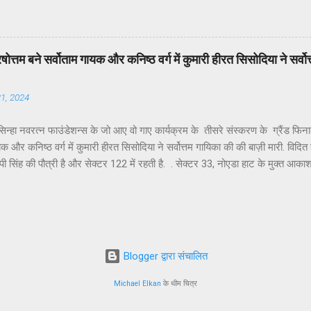
 व्रत का अर्थ और महत्व पर प्रकाश डालते हुए आवासीय कल्याण संगठन के अध्यक्ष डॉ उमे
“षष्ठी” से बना है, जिसका अर्थ होता है छठा दिन।यह पर्व कार्तिक मास के शुक्ल पक्ष की षष
व की उपासना की जाती है क्योंकि सूर्य जीवन, ऊर्जा, स्वास्थ्य और समृद्धि के प्रतीक हैं।इस 
ते सूर्य — की पूजा की जाती है। उन्होंने बताया कि यह व्रत स्त्री और पुरुष दोनों कर स
ें पुरषोत्तम बने सर्वोताम गायक और कनिष्ठ वर्ग में कुमारी हीरत सिसोदिया ने सर्
 जाता है, क्योंकि इसमें चार दिनों तक शुद्धता, आत्मसंयम और निर्जला उपवास रखा जाता है
21, 2024
न्हा नवरत्न फाउंडेशन्स के जो आए वो गाए कार्यक्रम के तीसरे संस्करण के ग्रैंड फिनाले में
यक और कनिष्ठ वर्ग में कुमारी हीरत सिसोदिया ने सर्वोत्तम गायिका की की बाज़ी मारी. विदित ह
ी सिंह की पौत्री है और सेक्टर 122 में रहती है. . सेक्टर 33, नोएडा हाट के मुक्त आक
रियलिटी शोज का एक नया कीर्तिमान स्थापित करते हुए संपन्न हुआ। डॉ. अशोक श्रीवास्त
ह-एंकर शिवानी पांडे के उद्घोषण और धमाकेदार चित्रपट दृश्यों के बीच पूरे जोश और दम
रस्तुतियों से कार्यक्रम का आगाज हुआ। जिसे सभी ने न केवल सराहा बल्कि बॉलीवुड रियल
े की तुलनात्मक रूप से चर्चा कर दिल्ली एनसीआर में अबतक के होने वाले कार्यक्रमों के इतिहा
्ण करते हुए जो आए वो गाए ने दो सफल संस्करण सीजन 1 और सीजन 2 की अभूतपूर्व सफलत
Blogger द्वारा संचालित
Michael Elkan
के थीम चित्र