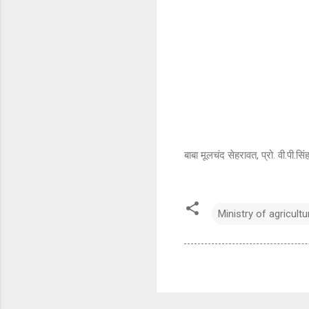
बाबा मूलचंद सेहरावत, प्रो. वी.पी.स
Ministry of agricultu