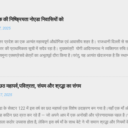
की निष्क्रियता नोएडा निवासियों को
7, 2025
तर प्रदेश का एक अत्यंत महत्वपूर्ण औद्योगिक एवं आवासीय शहर है। राजधानी दिल्ली से 
र की प्राथमिकता सूची में सदैव रहा है। मुख्यमंत्री योगी आदित्यनाथ ने व्यक्तिगत रुचि लेते 
ुना एक्सप्रेसवे क्षेत्रों का अभूतपूर्व दौरा किया है।परंतु, यह अत्यंत खेदजनक है कि स्था
 पंकज सिंह नोएडा के विकास में अपेक्षित सक्रियता नहीं दिखा रहे हैं। नागरिकों द्वारा बार-ब
ाने के बावजूद ठोस कार्यवाही नहीं हो रही है। यह कहना है नोएडा के विभिन्न सेक्टरों के
के अध्यक्ष डॉ उमेश शर्मा ने नोएडा की प्रमुख समस्याओं के हल न होने के कारण जनप्रतिन
र सांसद और विधायक को बार-बार अवगत कराने पर भी समस्याओं का समाधान नहीं हो रहा.
छठ महापर्व,पवित्रता, संयम और श्रद्धा का संगम
्या अत्यंत सीमित है।नागरिकों की शिकायतें केवल “कागज़ों में” दर्ज हो रही हैं, ज़मीनी क...
27, 2025
ा के सेक्टर 122 में इस वर्ष का छठ महापर्व एक विशेष उदाहरण बन गया है।यहाँ एक माँ औ
यह कठिन छठ व्रत कर रहे हैं — जो अपने आप में एक अनोखी और प्रेरणादायक पहल है।छठ
ाला कठोर उपवास होता है, लेकिन इस वर्ष माँ के साथ बेटे ने भी समान श्रद्धा और नियमों