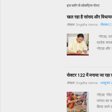
इस ब्लॉग से लोकप्रिय पोस्ट
खल रहा है सांसद और विधायक 
लेखक:
Snigdha Verma
-
सितंबर 2
नोएडा, उत्
प्रदेश सरका
नोएडा और यम
विधायक श्री
समस्याएँ उठ
सेक्टर 122 
उनके अनुसा
सेक्टर 122 में मनाया जा रहा 
दौरों की संख
लेखक:
Snigdha Verma
-
अक्टूबर 
नोएडा: नोएड
परंपरा का 
किया जाने व