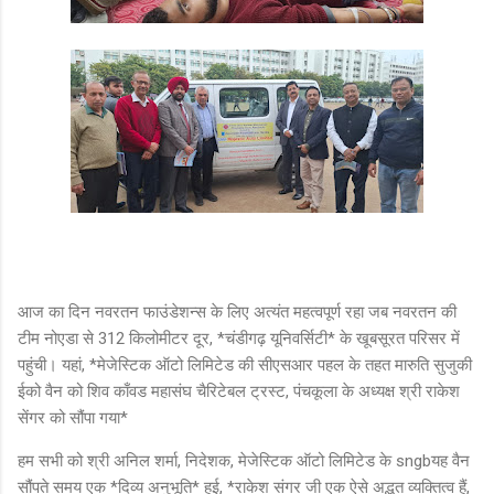
आज का दिन नवरतन फाउंडेशन्स के लिए अत्यंत महत्वपूर्ण रहा जब नवरतन की
टीम नोएडा से 312 किलोमीटर दूर, *चंडीगढ़ यूनिवर्सिटी* के खूबसूरत परिसर में
पहुंची। यहां, *मेजेस्टिक ऑटो लिमिटेड की सीएसआर पहल के तहत मारुति सुजुकी
ईको वैन को शिव काँवड महासंघ चैरिटेबल ट्रस्ट, पंचकूला के अध्यक्ष श्री राकेश
सेंगर को सौंपा गया*
हम सभी को श्री अनिल शर्मा, निदेशक, मेजेस्टिक ऑटो लिमिटेड के sngbयह वैन
सौंपते समय एक *दिव्य अनुभूति* हुई, *राकेश संगर जी एक ऐसे अद्भुत व्यक्तित्व हैं,