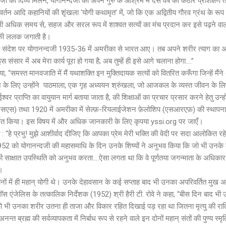
दजी का दिव्य मिलन, योगानन्दजी का अपने गुरु के आश्रम में दस वर्ष का कठोर प्रशिक्षण
वर्तन आदि कहानियों की शृंखला ‘योगी कथामृत’ में, जो कि एक अद्वितीय गौरव ग्रंथ के रूप में
भी अधिक समय से, सहज और सरल रूप में शाश्वत सत्यों का मंच प्रदान कर इसे पढ़ने वालों म
 की ललक जगाती है।
िक संदेश पर योगानन्दजी 1935-36 में अमरीका से भारत आए। तब अपने शरीर त्याग का अप्
 संसार में अब मेरा कार्य पूरा हो गया है; अब तुम्हें ही इसे आगे चलाना होगा....”
, “समस्त मानवजाति में मैं यथाशक्ति इन मुक्तिदायक सत्यों को वितरित करूँगा जिन्हें मैंने अ
 के लिए उन्होंने पाठमाला, एक गृह अध्ययन श्रुंखला, जो आजकल के व्यस्त जीवन के लिए , 
्वर प्राप्ति का वायुयान मार्ग बताया जाता है, की शिक्षाओं का प्रचार प्रसार करने हेतु उन्
एसएस) तथा 1920 में अमरीका में सेल्फ़-रियलाईजेशन फ़ेलोशिप (एसआरएफ़) की स्थापना क
मित किया। इस विषय में और अधिक जानकारी के लिए कृपया yssi.org पर जाएँ।
ी : “हे प्रभु! मुझे आशीर्वाद दीजिए कि आपका प्रेम मेरी भक्ति की वेदी पर सदा आलोकित रह
952 को योगानन्दजी की महासमाधि के दिन उनके शिष्यों ने अनुभव किया कि जो भी उनके कक
की साक्षात उपस्थिति को अनुभव करता....ऐसा लगता था कि वे पूर्णतया जगन्माता के अधिकार क
ं।
ोनों में ही महान् योगी थे। उनके देहावसान के कई सप्ताह बाद भी उनका अपरिवर्तित मुख अक्
ॉस एंजेलिस के तत्कालिक निर्देशक (1952) श्री हैरी टी. रोवे ने कहा, “बीस दिन बाद भी
च को भी उनका शरीर उतना ही ताजा और विकार रहित दिखाई पड़ रहा था जितना मृत्यु की रा
न्त ब्रह्म की सर्वव्यापकता में निर्बाध रूप से रहने वाले इन दोनों महान् संतों की पुण्य स्मृ