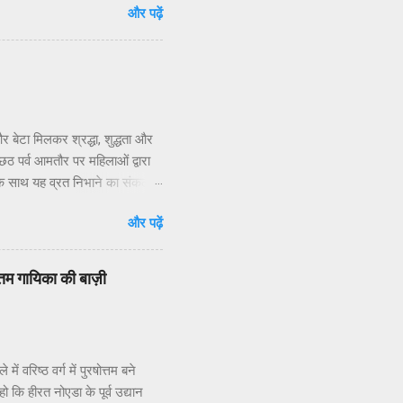
और पढ़ें
 निवासियों का. आवासीय कल्याण संगठन
िधियों की निष्क्रियता बताया है.
 जन प्रतिनिधियों का क्षेत्रीय
र बेटा मिलकर श्रद्धा, शुद्धता और
 पर्व आमतौर पर महिलाओं द्वारा
 के साथ यह व्रत निभाने का संकल्प
श शर्मा ने बताया कि छठ” शब्द
और पढ़ें
्ठी तिथि को मनाया जाता है।छठ व्रत
दिन सूर्य की दोनों अवस्थाओं — डूबते
कते हैं, लेकिन इसे बहुत कठिन और
वोत्तम गायिका की बाज़ी
। *महापर्व छठ के 4 दिन का ...
 वरिष्ठ वर्ग में पुरषोत्तम बने
ो कि हीरत नोएडा के पूर्व उद्यान