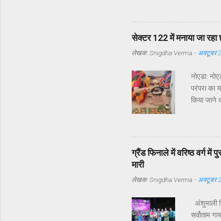
समस्याएँ उठ
सेक्टर 122 
उनके अनुसा
सेक्टर 122 में मनाया जा रहा 
दौरों की संख
लेखक:
Snigdha Verma
-
अक्टूबर 
नोएडा: नोएड
परंपरा का 
किया जाने व
लिया है छठ
संस्कृत के 
में सूर्य दे
सूर्य और उग
ग्रैंड फिनाले में वरिष्ठ वर्ग म
पवित्र माना
मारी
लेखक:
Snigdha Verma
-
अक्टूबर 
अंशुमाली सि
सर्वोताम गा