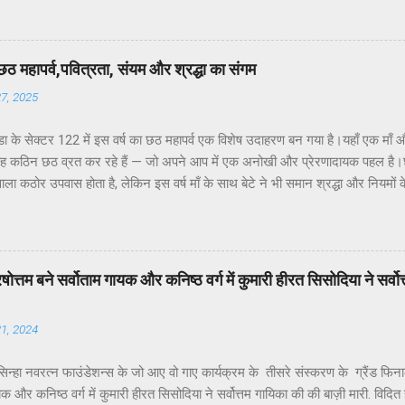
ाने के बावजूद ठोस कार्यवाही नहीं हो रही है। यह कहना है नोएडा के विभिन्न सेक्टरों के
के अध्यक्ष डॉ उमेश शर्मा ने नोएडा की प्रमुख समस्याओं के हल न होने के कारण जनप्रतिन
र सांसद और विधायक को बार-बार अवगत कराने पर भी समस्याओं का समाधान नहीं हो रहा.
छठ महापर्व,पवित्रता, संयम और श्रद्धा का संगम
्या अत्यंत सीमित है।नागरिकों की शिकायतें केवल “कागज़ों में” दर्ज हो रही हैं, ज़मीनी क...
27, 2025
ा के सेक्टर 122 में इस वर्ष का छठ महापर्व एक विशेष उदाहरण बन गया है।यहाँ एक माँ औ
यह कठिन छठ व्रत कर रहे हैं — जो अपने आप में एक अनोखी और प्रेरणादायक पहल है।छठ
ाला कठोर उपवास होता है, लेकिन इस वर्ष माँ के साथ बेटे ने भी समान श्रद्धा और नियमों
 व्रत का अर्थ और महत्व पर प्रकाश डालते हुए आवासीय कल्याण संगठन के अध्यक्ष डॉ उमे
“षष्ठी” से बना है, जिसका अर्थ होता है छठा दिन।यह पर्व कार्तिक मास के शुक्ल पक्ष की षष
व की उपासना की जाती है क्योंकि सूर्य जीवन, ऊर्जा, स्वास्थ्य और समृद्धि के प्रतीक हैं।इस 
ते सूर्य — की पूजा की जाती है। उन्होंने बताया कि यह व्रत स्त्री और पुरुष दोनों कर स
ें पुरषोत्तम बने सर्वोताम गायक और कनिष्ठ वर्ग में कुमारी हीरत सिसोदिया ने सर्
 जाता है, क्योंकि इसमें चार दिनों तक शुद्धता, आत्मसंयम और निर्जला उपवास रखा जाता है
21, 2024
न्हा नवरत्न फाउंडेशन्स के जो आए वो गाए कार्यक्रम के तीसरे संस्करण के ग्रैंड फिनाले में
यक और कनिष्ठ वर्ग में कुमारी हीरत सिसोदिया ने सर्वोत्तम गायिका की की बाज़ी मारी. विदित ह