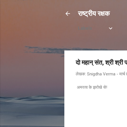
राष्ट्रीय रक्षक
Labels
दो महान्‌ संत, श्री श्र
लेखक:
Snigdha Verma
-
मार्
अमरत्व के झरोखे से!