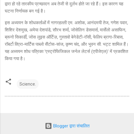
द्वारा हो रहे तारकीय प्रच्छादन अब तेजी से दुर्लभ होते जा रहे हैं। इस कारण यह
घटना निर्णायक बन गई है।
इस अध्ययन के शोधकर्ताओं में नागरहल्ली एम. अशोक, आनंदमयी तेज, गणेश पवार,
शिशिर देशमुख, अमेया देशपांडे, सौरभ शर्मा, जोसेलिन डेसमार्स, मार्सेलो असाफिन,
ब्रूनो सिकार्डी, जोस लुइस ऑर्टिज़, गुस्तावो बेनेडेटी-रॉसी, फेलिप ब्रागा-रिबास,
रॉबर्टो विएरा-मार्टिंस पाब्लो सैंटोस-सांज, कृष्ण चंद, और भुवन सी. भट्ट शामिल हैं।
यह अध्ययन शोध पत्रिका 'एस्ट्रोफिजिकल जर्नल लेटर्स (एपीजेएल)' में प्रकाशित
किया गया है।
Science.
Blogger द्वारा संचालित