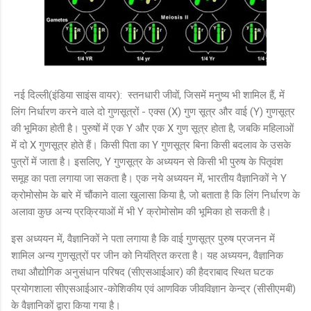
नई दिल्ली(इंडिया साइंस वायर): स्तनधारी जीवों, जिसमें मनुष्य भी शामिल हैं, में
लिंग निर्धारण करने वाले दो गुणसूत्रों - एक्स (X) गुण सूत्र और वाई (Y) गुणसूत्र
की भूमिका होती है। पुरुषों में एक Y और एक X गुण सूत्र होता है, जबकि महिलाओं
में दो X गुणसूत्र होते हैं। किसी पिता का Y गुणसूत्र बिना किसी बदलाव के उसके
पुत्रों में जाता है। इसलिए, Y गुणसूत्र के अध्ययन से किसी भी पुरुष के पितृवंश
समूह का पता लगाया जा सकता है। एक नये अध्ययन में, भारतीय वैज्ञानिकों ने Y
क्रोमोसोम के बारे में चौंकाने वाला खुलासा किया है, जो बताता है कि लिंग निर्धारण के
अलावा कुछ अन्य प्रक्रियाओं में भी Y क्रोमोसोम की भूमिका हो सकती है।
इस अध्ययन में, वैज्ञानिकों ने पता लगाया है कि वाई गुणसूत्र पुरुष प्रजनन में
शामिल अन्य गुणसूत्रों पर जीन को नियंत्रित करता है। यह अध्ययन, वैज्ञानिक
तथा औद्योगिक अनुसंधान परिषद (सीएसआईआर) की हैदराबाद स्थित घटक
प्रयोगशाला सीएसआईआर-कोशिकीय एवं आणविक जीवविज्ञान केन्द्र (सीसीएमबी)
के वैज्ञानिकों द्वारा किया गया है।