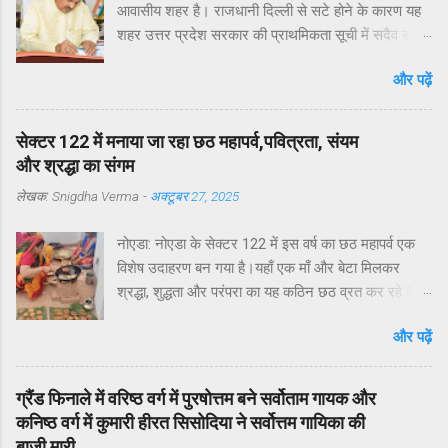
आवासीय शहर है। राजधानी दिल्ली से सटे होने के कारण यह
शहर उत्तर प्रदेश सरकार की प्राथमिकता सूची में सदैव रहा
है। मुख्यमंत्री योगी आदित्यनाथ ने व्यक्तिगत रुचि लेते हुए
और पढ़ें
विगत वर्षों में नोएडा, ग्रेटर नोएडा और यमुना एक्सप्रेसवे क्षेत्रों
का अभूतपूर्व दौरा किया है।परंतु, यह अत्यंत खेदजनक है कि
स्थानीय सांसद डॉ. महेश शर्मा एवं विधायक श्री पंकज सिंह
सेक्टर 122 में मनाया जा रहा छठ महापर्व,पवित्रता, संयम
नोएडा के विकास में अपेक्षित सक्रियता नहीं दिखा रहे हैं।
और श्रद्धा का संगम
नागरिकों द्वारा बार-बार संपर्क करने, ज्ञापन देने व समस्याएँ
लेखक:
Snigdha Verma
-
अक्टूबर 27, 2025
उठाने के बावजूद ठोस कार्यवाही नहीं हो रही है। यह कहना है
नोएडा के विभिन्न सेक्टरों के निवासियों का. आवासीय कल्याण
नोएडा: नोएडा के सेक्टर 122 में इस वर्ष का छठ महापर्व एक
संगठन सेक्टर 122 के अध्यक्ष डॉ उमेश शर्मा ने नोएडा की
विशेष उदाहरण बन गया है।यहाँ एक माँ और बेटा मिलकर
प्रमुख समस्याओं के हल न होने के कारण जनप्रतिनिधियों की
श्रद्धा, शुद्धता और परंपरा का यह कठिन छठ व्रत कर रहे हैं —
निष्क्रियता बताया है. उनके अनुसार सांसद और विधायक को
जो अपने आप में एक अनोखी और प्रेरणादायक पहल है।छठ
बार-बार अवगत कराने पर भी समस्याओं का समाधान नहीं हो
और पढ़ें
पर्व आमतौर पर महिलाओं द्वारा किया जाने वाला कठोर उपवास
रहा. जन प्रतिनिधियों का क्षेत्रीय दौरों की संख्या अत्यंत सीमित
होता है, लेकिन इस वर्ष माँ के साथ बेटे ने भी समान श्रद्धा और
है।नागरिकों की शिकायतें केवल “कागज़ों में” दर्ज हो रही हैं,
नियमों के साथ यह व्रत निभाने का संकल्प लिया है छठ व्रत
ज़मीनी क...
ग्रैंड फिनाले में वरिष्ठ वर्ग में पुरषोत्तम बने सर्वोताम गायक और
का अर्थ और महत्व पर प्रकाश डालते हुए आवासीय कल्याण
कनिष्ठ वर्ग में कुमारी हीरत सिसोदिया ने सर्वोत्तम गायिका की
संगठन के अध्यक्ष डॉ उमेश शर्मा ने बताया कि छठ” शब्द
बाज़ी मारी