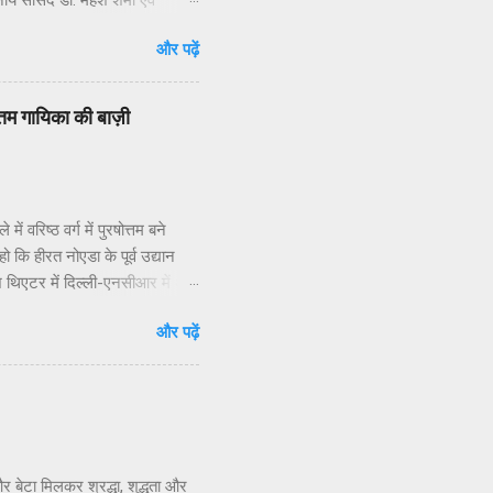
नीय सांसद डॉ. महेश शर्मा एवं
ार संपर्क करने, ज्ञापन देने व
और पढ़ें
 निवासियों का. आवासीय कल्याण संगठन
िधियों की निष्क्रियता बताया है.
 जन प्रतिनिधियों का क्षेत्रीय
वोत्तम गायिका की बाज़ी
 वरिष्ठ वर्ग में पुरषोत्तम बने
ो कि हीरत नोएडा के पूर्व उद्यान
ाश थिएटर में दिल्ली-एनसीआर में अब
व के अप्रतिम उद्बोधन व मंच
और पढ़ें
दार गुरूओं की टीम के सांगीतिक
िटी शो से किसी भी मायने में
स में स्वर्णाक्षरों में दर्ज कराया।
ा के...
र बेटा मिलकर श्रद्धा, शुद्धता और