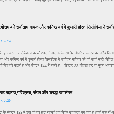
ुना एक्सप्रेसवे क्षेत्रों का अभूतपूर्व दौरा किया है।परंतु, यह अत्यंत खेदजनक है कि स्था
 पंकज सिंह नोएडा के विकास में अपेक्षित सक्रियता नहीं दिखा रहे हैं। नागरिकों द्वारा बार-ब
ाने के बावजूद ठोस कार्यवाही नहीं हो रही है। यह कहना है नोएडा के विभिन्न सेक्टरों के
के अध्यक्ष डॉ उमेश शर्मा ने नोएडा की प्रमुख समस्याओं के हल न होने के कारण जनप्रतिन
र सांसद और विधायक को बार-बार अवगत कराने पर भी समस्याओं का समाधान नहीं हो रहा.
ें पुरषोत्तम बने सर्वोताम गायक और कनिष्ठ वर्ग में कुमारी हीरत सिसोदिया ने सर्
्या अत्यंत सीमित है।नागरिकों की शिकायतें केवल “कागज़ों में” दर्ज हो रही हैं, ज़मीनी क...
21, 2024
न्हा नवरत्न फाउंडेशन्स के जो आए वो गाए कार्यक्रम के तीसरे संस्करण के ग्रैंड फिनाले में
यक और कनिष्ठ वर्ग में कुमारी हीरत सिसोदिया ने सर्वोत्तम गायिका की की बाज़ी मारी. विदित ह
ी सिंह की पौत्री है और सेक्टर 122 में रहती है. . सेक्टर 33, नोएडा हाट के मुक्त आक
रियलिटी शोज का एक नया कीर्तिमान स्थापित करते हुए संपन्न हुआ। डॉ. अशोक श्रीवास्त
ह-एंकर शिवानी पांडे के उद्घोषण और धमाकेदार चित्रपट दृश्यों के बीच पूरे जोश और दम
रस्तुतियों से कार्यक्रम का आगाज हुआ। जिसे सभी ने न केवल सराहा बल्कि बॉलीवुड रियल
े की तुलनात्मक रूप से चर्चा कर दिल्ली एनसीआर में अबतक के होने वाले कार्यक्रमों के इतिहा
छठ महापर्व,पवित्रता, संयम और श्रद्धा का संगम
्ण करते हुए जो आए वो गाए ने दो सफल संस्करण सीजन 1 और सीजन 2 की अभूतपूर्व सफलत
27, 2025
ा के सेक्टर 122 में इस वर्ष का छठ महापर्व एक विशेष उदाहरण बन गया है।यहाँ एक माँ औ