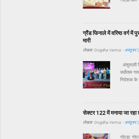
नोएडा और यम
विधायक श्री
समस्याएँ उठ
सेक्टर 122 
उनके अनुसा
ग्रैंड फिनाले में वरिष्ठ वर्ग म
दौरों की संख
मारी
लेखक:
Snigdha Verma
-
अक्टूबर 
अंशुमाली सि
सर्वोताम गा
निदेशक के प
तक के हुए 
संचालन व स
परिचय की प्
कमतर ना होन
सेक्टर 122 में मनाया जा रहा 
7 वर्ष पूर
लेखक:
Snigdha Verma
-
अक्टूबर 
नोएडा: नोएड