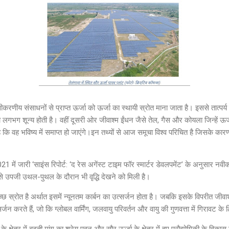
ीकरणीय संसाधनों से प्राप्त ऊर्जा को ऊर्जा का स्थायी स्रोत माना जाता है। इससे तात्पर्य ह
 लगभग शून्य होती है। वहीं दूसरी ओर जीवाश्म ईंधन जैसे तेल, गैस और कोयला जिन्हें ऊर्
है कि वह भविष्य में समाप्त हो जाएंगे।इन तथ्यों से आज समूचा विश्व परिचित है जिसके का
न 2021 में जारी ‘साइंस रिपोर्ट: ‘द रेस अगेंस्ट टाइम फॉर स्मार्टर डेवलपमेंट’ के अनुसार 
 से उपजी उथल-पुथल के दौरान भी वृद्धि देखने को मिली है।
्छ स्रोत है अर्थात इसमें न्यूनतम कार्बन का उत्सर्जन होता है। जबकि इसके विपरीत जीव
करते हैं, जो कि ग्लोबल वार्मिंग, जलवायु परिवर्तन और वायु की गुणवत्ता में गिरावट के 
 क्षेत्र में बढ़ती मांग का श्रेय पवन और सौर ऊर्जा के क्षेत्र में हुए प्रौद्योगिकी के विका