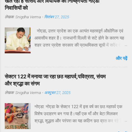
खल रहा है सांसद और विधायक की निष्क्रियता नोएडा
निवासियों को
लेखक:
Snigdha Verma
-
सितंबर 27, 2025
नोएडा, उत्तर प्रदेश का एक अत्यंत महत्वपूर्ण औद्योगिक एवं
आवासीय शहर है। राजधानी दिल्ली से सटे होने के कारण यह
शहर उत्तर प्रदेश सरकार की प्राथमिकता सूची में सदैव रहा
है। मुख्यमंत्री योगी आदित्यनाथ ने व्यक्तिगत रुचि लेते हुए
और पढ़ें
विगत वर्षों में नोएडा, ग्रेटर नोएडा और यमुना एक्सप्रेसवे क्षेत्रों
का अभूतपूर्व दौरा किया है।परंतु, यह अत्यंत खेदजनक है कि
स्थानीय सांसद डॉ. महेश शर्मा एवं विधायक श्री पंकज सिंह
सेक्टर 122 में मनाया जा रहा छठ महापर्व,पवित्रता, संयम
नोएडा के विकास में अपेक्षित सक्रियता नहीं दिखा रहे हैं।
और श्रद्धा का संगम
नागरिकों द्वारा बार-बार संपर्क करने, ज्ञापन देने व समस्याएँ
लेखक:
Snigdha Verma
-
अक्टूबर 27, 2025
उठाने के बावजूद ठोस कार्यवाही नहीं हो रही है। यह कहना है
नोएडा के विभिन्न सेक्टरों के निवासियों का. आवासीय कल्याण
नोएडा: नोएडा के सेक्टर 122 में इस वर्ष का छठ महापर्व एक
संगठन सेक्टर 122 के अध्यक्ष डॉ उमेश शर्मा ने नोएडा की
विशेष उदाहरण बन गया है।यहाँ एक माँ और बेटा मिलकर
प्रमुख समस्याओं के हल न होने के कारण जनप्रतिनिधियों की
श्रद्धा, शुद्धता और परंपरा का यह कठिन छठ व्रत कर रहे हैं —
निष्क्रियता बताया है. उनके अनुसार सांसद और विधायक को
जो अपने आप में एक अनोखी और प्रेरणादायक पहल है।छठ
बार-बार अवगत कराने पर भी समस्याओं का समाधान नहीं हो