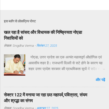
इस ब्लॉग से लोकप्रिय पोस्ट
खल रहा है सांसद और विधायक की निष्क्रियता नोएडा
निवासियों को
लेखक:
Snigdha Verma
-
सितंबर 27, 2025
नोएडा, उत्तर प्रदेश का एक अत्यंत महत्वपूर्ण औद्योगिक एवं
आवासीय शहर है। राजधानी दिल्ली से सटे होने के कारण यह
शहर उत्तर प्रदेश सरकार की प्राथमिकता सूची में सदैव रहा
है। मुख्यमंत्री योगी आदित्यनाथ ने व्यक्तिगत रुचि लेते हुए
और पढ़ें
विगत वर्षों में नोएडा, ग्रेटर नोएडा और यमुना एक्सप्रेसवे क्षेत्रों
का अभूतपूर्व दौरा किया है।परंतु, यह अत्यंत खेदजनक है कि
स्थानीय सांसद डॉ. महेश शर्मा एवं विधायक श्री पंकज सिंह
सेक्टर 122 में मनाया जा रहा छठ महापर्व,पवित्रता, संयम
नोएडा के विकास में अपेक्षित सक्रियता नहीं दिखा रहे हैं।
और श्रद्धा का संगम
नागरिकों द्वारा बार-बार संपर्क करने, ज्ञापन देने व समस्याएँ
लेखक:
Snigdha Verma
-
अक्टूबर 27, 2025