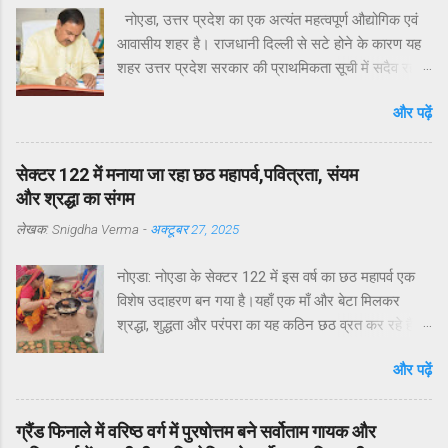
नोएडा, उत्तर प्रदेश का एक अत्यंत महत्वपूर्ण औद्योगिक एवं
आवासीय शहर है। राजधानी दिल्ली से सटे होने के कारण यह
शहर उत्तर प्रदेश सरकार की प्राथमिकता सूची में सदैव रहा
है। मुख्यमंत्री योगी आदित्यनाथ ने व्यक्तिगत रुचि लेते हुए
और पढ़ें
विगत वर्षों में नोएडा, ग्रेटर नोएडा और यमुना एक्सप्रेसवे क्षेत्रों
का अभूतपूर्व दौरा किया है।परंतु, यह अत्यंत खेदजनक है कि
स्थानीय सांसद डॉ. महेश शर्मा एवं विधायक श्री पंकज सिंह
सेक्टर 122 में मनाया जा रहा छठ महापर्व,पवित्रता, संयम
नोएडा के विकास में अपेक्षित सक्रियता नहीं दिखा रहे हैं।
और श्रद्धा का संगम
नागरिकों द्वारा बार-बार संपर्क करने, ज्ञापन देने व समस्याएँ
लेखक:
Snigdha Verma
-
अक्टूबर 27, 2025
उठाने के बावजूद ठोस कार्यवाही नहीं हो रही है। यह कहना है
नोएडा के विभिन्न सेक्टरों के निवासियों का. आवासीय कल्याण
नोएडा: नोएडा के सेक्टर 122 में इस वर्ष का छठ महापर्व एक
संगठन सेक्टर 122 के अध्यक्ष डॉ उमेश शर्मा ने नोएडा की
विशेष उदाहरण बन गया है।यहाँ एक माँ और बेटा मिलकर
प्रमुख समस्याओं के हल न होने के कारण जनप्रतिनिधियों की
श्रद्धा, शुद्धता और परंपरा का यह कठिन छठ व्रत कर रहे हैं —
निष्क्रियता बताया है. उनके अनुसार सांसद और विधायक को
जो अपने आप में एक अनोखी और प्रेरणादायक पहल है।छठ
बार-बार अवगत कराने पर भी समस्याओं का समाधान नहीं हो
और पढ़ें
पर्व आमतौर पर महिलाओं द्वारा किया जाने वाला कठोर उपवास
रहा. जन प्रतिनिधियों का क्षेत्रीय दौरों की संख्या अत्यंत सीमित
होता है, लेकिन इस वर्ष माँ के साथ बेटे ने भी समान श्रद्धा और
है।नागरिकों की शिकायतें केवल “कागज़ों में” दर्ज हो रही हैं,
नियमों के साथ यह व्रत निभाने का संकल्प लिया है छठ व्रत
ज़मीनी क...
ग्रैंड फिनाले में वरिष्ठ वर्ग में पुरषोत्तम बने सर्वोताम गायक और
का अर्थ और महत्व पर प्रकाश डालते हुए आवासीय कल्याण