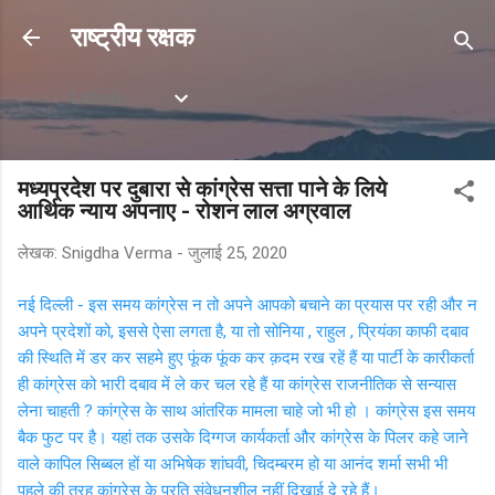
सीधे मुख्य सामग्री पर जाएं
राष्ट्रीय रक्षक
Labels
मध्यप्रदेश पर दुबारा से कांग्रेस सत्ता पाने के लिये
आर्थिक न्याय अपनाए - रोशन लाल अग्रवाल
लेखक:
Snigdha Verma
-
जुलाई 25, 2020
नई दिल्ली - इस समय कांग्रेस न तो अपने आपको बचाने का प्रयास पर रही और न
अपने प्रदेशों को, इससे ऐसा लगता है, या तो सोनिया , राहुल , प्रियंका काफी दबाव
की स्थिति में डर कर सहमे हुए फूंक फूंक कर क़दम रख रहें हैं या पार्टी के कारीकर्ता
ही कांग्रेस को भारी दबाव में ले कर चल रहे हैं या कांग्रेस राजनीतिक से सन्यास
लेना चाहती ? कांग्रेस के साथ आंतरिक मामला चाहे जो भी हो । कांग्रेस इस समय
बैक फुट पर है। यहां तक उसके दिग्गज कार्यकर्ता और कांग्रेस के पिलर कहे जाने
वाले कापिल सिब्बल हों या अभिषेक शांघवी, चिदम्बरम हो या आनंद शर्मा सभी भी
पहले की तरह कांग्रेस के प्रति संवेधनशील नहीं दिखाई दे रहे हैं।