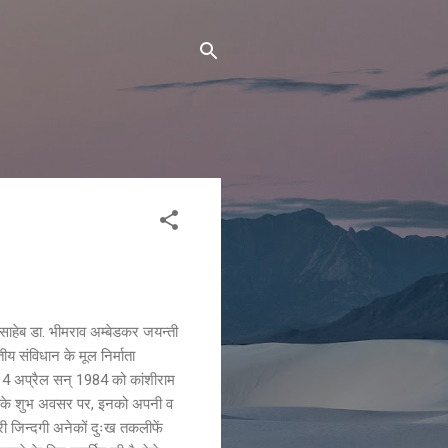
ाबा साहेब डा. भीमराव अम्बेडकर जयन्ती
ीय संविधान के मूल निर्माता
ी 14 अप्रैल सन् 1984 को कांशीराम
्ती के शुभ अवसर पर, इनको अपनी व
ूरी जिन्दगी अनेकों दुःख तकलीफें