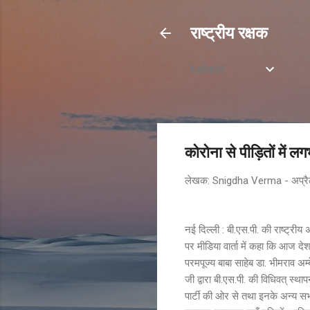
राष्ट्रीय रक्षक
Labels
कोरोना से पीड़ितों में लग
लेखक:
Snigdha Verma
-
अप्र
नई दिल्ली : बी.एस.पी. की राष्ट्रीय 
पर मीडिया वार्ता में कहा कि आज देश
परमपूज्य बाबा साहेब डा. भीमराव अ
जी द्वारा बी.एस.पी. की विधिवत् स
पार्टी की ओर से तथा इनके अन्य सभी