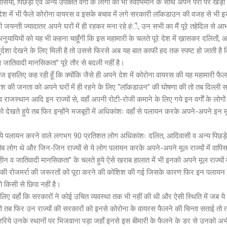
ं, पिछड़ों एवं अन्य उपेक्षित वर्गाें के लोगों को भी स्वाभिमान के साथ अपने पैरों पर खड़ा
पने देश में भी फैले कोरोना वायरस व इसके बचाव में लगे सरकारी लाॅकडाउन की वजह से भी इ
 जयन्ती ज्यादातर अपने घरों में ही रहकर मना रहे हंै, उन सभी का मैं पूरे तहेदिल से 
नुयायियों को यह भी कहना चाहूँगी कि इस महामारी के चलते पूरे देश में ख़ासकर दलितों, आदि
दुर्दशा देखने के लिए मिली है तो उससे फिरसे अब यह बात काफी हद तक स्पष्ट हो जाती है कि
जातिवादी मानसिकता’’ पूरे तौर से बदली नहीं है।
 इसलिए कह रही हूँ कि क्योंकि जैसे ही अपने देश में कोरोना वायरस की यह महामारी फैल
ेश की जनता को अपने घरों में ही रहने के लिए ‘‘लाॅकडाउन’’ की घोषणा की तो तब दिल्ली स
 व राजस्थान आदि इन राज्यों से, वहाँ अपनी रोटी-रोजी कमाने के लिए गये इन वर्गाें के लोगों
 को देखते हुये तब फिर इन्होंने मजबूरी में अधिकांशः वहाँ से पलायन करके अपने-अपने इन म
कि ये पलायन करने वाले लगभग 90 प्रतिशत लोग अधिकांशः दलित, आदिवासी व अन्य पिछड़े वर
ब लोग थे और जिन-जिन राज्यों से ये लोग पलायन करके अपने-अपने मूल राज्यों में वापिस ज
ीन व जातिवादी मानसिकता’’ के चलते हुये ऐसे खराब हालात में भी इनको अपने मूल राज्यों मे
ी रोजमर्रा की जरूरतों को पूरा करने की कोशिश की गई जिसके कारण फिर इन पलायन क
 किसी से छिपा नहीं है।
लिए वहाँ कि सरकारों ने कोई उचित व्यवस्था तक भी नहीं की थी और ऐसी स्थिति में जब ये 
 तो तब फिर उन राज्यों की सरकारों को इनसे कोरोना के वायरस फैलने की चिन्ता सताई तो
े जरिये उनके स्थानों पर भिजवाना पड़ा जहाँ इनसे इस बीमारी के फैलने के डर से उनको