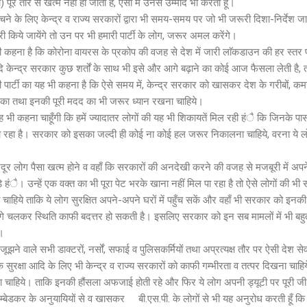
ँ) पूरे तौर से खत्म नहीं हो जाती है, ऐसी मैं उनसे उम्मीद भी करती हूँ।
 के लिए केन्द्र व राज्य सरकारों द्वारा भी समय-समय पर जो भी जरूरी दिशा-निर्देश जार
ी किये जायेंगे तो उन पर भी हमारी पार्टी के लोग, जरूर अमल करेंगे।
भी कहना है कि कोरोना वायरस के प्रकोप की वजह से देश में जारी लाॅकडाउन की हर स्तर 
 केन्द्र सरकार कुछ शर्तों के साथ भी इसे और आगे बढ़ाने का कोई आज फैसला लेती है, त
 पार्टी का यह भी कहना है कि ऐसे समय में, केन्द्र सरकार को खासकर देश के गरीबों, कम
ं का तथा इनकी पूरी मदद का भी जरूर ध्यान रखना चाहिये।
 भी कहना चाहूँगी कि हमें ज्यादातर लोगों की यह भी शिकायतें मिल रही हंै कि जिनके पा
पा रहा है। सरकार को इसका जल्दी ही कोई ना कोई हल जरूर निकालना चाहिये, वरना ये 
र लोग पैसा खत्म होने व वहाँ कि सरकारों की अनदेखी करने की वजह से मजबूरी में अपने
े हंै। उन्हें एक वक्त का भी पूरा पेट भरके खाना नहीं मिल पा रहा है तो ऐसे लोगों की 
ाहिये ताकि ये लोग सुरक्षित अपने-अपने घरों में पहुँच सकें और वहाँ भी सरकार को इन
 चलकर स्थिति काफी बदत्तर हो सकती है। इसलिए सरकार को इन सब मामलों में भी बहु
।
ूझने वाले सभी डाक्टरों, नर्सों, सफाई व पुलिसकर्मियों तथा अप्रत्यक्ष तौर पर ऐसी देश सेव
सुरक्षा आदि के लिए भी केन्द्र व राज्य सरकारों को काफी गम्भीरता व तत्पर दिखना चाह
ना चाहिये। ताकि इनकी हौंसला अफजाई होती रहे और फिर ये लोग अपनी ड्यूटी पर पूरी जी
ाव अम्बेडकर के अनुयायियों से व खासकर बी.एस.पी. के लोगों से भी यह अनुरोध करती हूँ क