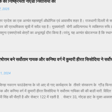
की निष्क्रियता नोएडा निवासियों को
7, 2025
तर प्रदेश का एक अत्यंत महत्वपूर्ण औद्योगिक एवं आवासीय शहर है। राजधानी दिल्ली से 
र की प्राथमिकता सूची में सदैव रहा है। मुख्यमंत्री योगी आदित्यनाथ ने व्यक्तिगत रुचि लेते 
ुना एक्सप्रेसवे क्षेत्रों का अभूतपूर्व दौरा किया है।परंतु, यह अत्यंत खेदजनक है कि स्था
 पंकज सिंह नोएडा के विकास में अपेक्षित सक्रियता नहीं दिखा रहे हैं। नागरिकों द्वारा बार-ब
ाने के बावजूद ठोस कार्यवाही नहीं हो रही है। यह कहना है नोएडा के विभिन्न सेक्टरों के
के अध्यक्ष डॉ उमेश शर्मा ने नोएडा की प्रमुख समस्याओं के हल न होने के कारण जनप्रतिन
र सांसद और विधायक को बार-बार अवगत कराने पर भी समस्याओं का समाधान नहीं हो रहा.
ें पुरषोत्तम बने सर्वोताम गायक और कनिष्ठ वर्ग में कुमारी हीरत सिसोदिया ने सर्
्या अत्यंत सीमित है।नागरिकों की शिकायतें केवल “कागज़ों में” दर्ज हो रही हैं, ज़मीनी क...
21, 2024
न्हा नवरत्न फाउंडेशन्स के जो आए वो गाए कार्यक्रम के तीसरे संस्करण के ग्रैंड फिनाले में
यक और कनिष्ठ वर्ग में कुमारी हीरत सिसोदिया ने सर्वोत्तम गायिका की की बाज़ी मारी. विदित ह
ी सिंह की पौत्री है और सेक्टर 122 में रहती है. . सेक्टर 33, नोएडा हाट के मुक्त आक
रियलिटी शोज का एक नया कीर्तिमान स्थापित करते हुए संपन्न हुआ। डॉ. अशोक श्रीवास्त
ह-एंकर शिवानी पांडे के उद्घोषण और धमाकेदार चित्रपट दृश्यों के बीच पूरे जोश और दम