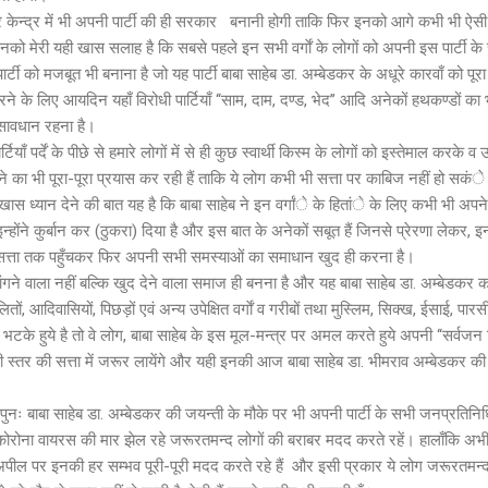
 केन्द्र में भी अपनी पार्टी की ही सरकार बनानी होगी ताकि फिर इनको आगे कभी भी ऐस
 मेरी यही खास सलाह है कि सबसे पहले इन सभी वर्गाें के लोगों को अपनी इस पार्टी के स
र्टी को मजबूत भी बनाना है जो यह पार्टी बाबा साहेब डा. अम्बेडकर के अधूरे कारवाँ को पू
े के लिए आयदिन यहाँ विरोधी पार्टियाँ ‘‘साम, दाम, दण्ड, भेद’’ आदि अनेकों हथकण्डों क
ा सावधान रहना है।
टियाँ पर्दें के पीछे से हमारे लोगों में से ही कुछ स्वार्थी किस्म के लोगों को इस्तेमाल करके 
े का भी पूरा-पूरा प्रयास कर रही हैं ताकि ये लोग कभी भी सत्ता पर काबिज नहीं हो सकंे
ँ खास ध्यान देने की बात यह है कि बाबा साहेब ने इन वर्गांे के हितांे के लिए कभी भी अप
्होंने कुर्बान कर (ठुकरा) दिया है और इस बात के अनेकों सबूत हैं जिनसे प्रेरणा लेकर, इ
हें सत्ता तक पहुँचकर फिर अपनी सभी समस्याओं का समाधान खुद ही करना है।
ांगने वाला नहीं बल्कि खुद देने वाला समाज ही बनना है और यह बाबा साहेब डा. अम्बेडकर क
लितों, आदिवासियों, पिछड़ों एवं अन्य उपेक्षित वर्गाें व गरीबों तथा मुस्लिम, सिक्ख, ईसाई, पार
े हुये है तो वे लोग, बाबा साहेब के इस मूल-मन्त्र पर अमल करते हुये अपनी ‘‘सर्वजन ह
भी स्तर की सत्ता में जरूर लायेंगे और यही इनकी आज बाबा साहेब डा. भीमराव अम्बेडकर 
ं पुनः बाबा साहेब डा. अम्बेडकर की जयन्ती के मौके पर भी अपनी पार्टी के सभी जनप्रतिनिधि
ें कोरोना वायरस की मार झेल रहे जरूरतमन्द लोगों की बराबर मदद करते रहें। हालाँकि अ
 हर अपील पर इनकी हर सम्भव पूरी-पूरी मदद करते रहे हैं और इसी प्रकार ये लोग जरूरतम