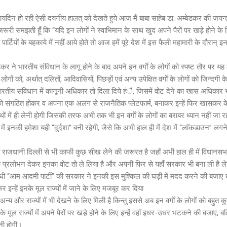
यदिन हो रही ऐसी दयनीय हालत् को देखते हुये आज मैं बाबा साहेब डा. अम्बेडकर की जयन
ूरी समझती हूँ कि ‘‘यदि इन लोगों ने स्वाभिमान के साथ खुद अपने पैरों पर खड़े होने के ल
पार्टियों के बहकाये में नहीं आये होते तो आज हमें पूरे देश में इस फैली महामारी के दौरान
र ने भारतीय संविधान के लागू होने के बाद अपने इन वर्गाें के लोगों को स्पष्ट तौर पर यह क
लोगों को, अर्थात् दलितों, आदिवासियों, पिछड़ों एवं अन्य उपेक्षित वर्गाें के लोगों को जिन्दगी
भारतीय संविधान में कानूनी अधिकार तो दिला दिये हंै, जिसमें वोट देने का खास अधिकार भ
ों को संगठित होकर व अपना एक अलग से राजनैतिक प्लेटफार्म, बनाकर इन्हें फिर खासकर केन्
थों में ही लेनी होगी जिसकी तरफ अभी तक भी इन वर्गाें के लोगों का बराबर ध्यान नहीं जा 
ं इनकी हमेशा यही ‘‘दुर्दशा’’ बनी रहेगी, जैसे कि अभी हाल ही में देश में ‘‘लाॅकडाउन’’ लगन
 राजधानी दिल्ली से भी काफी कुछ सीख लेने की जरूरत है जहाँ अभी हाल ही में विधानसभ
्म के प्रलोभन देकर इनका वोट तो ले लिया है और अपनी फिर से यहाँ सरकार भी बना ली है लेक
धी ‘‘आम आदमी पार्टी’’ की सरकार ने इनकी इस मुश्किल की घड़ी में मदद करने की बजाए बल्क
इन्हें इनके मूल राज्यों में जाने के लिए मजबूर कर दिया
अन्य और राज्यों में भी देखने के लिए मिली है किन्तु इससे अब इन वर्गाें के लोगों को ब
 के मूल राज्यों में अपने पैरों पर खडे़ होने के लिए इन्हें वहाँ इधर-उधर भटकने की बजाए, 
ानी होगी।