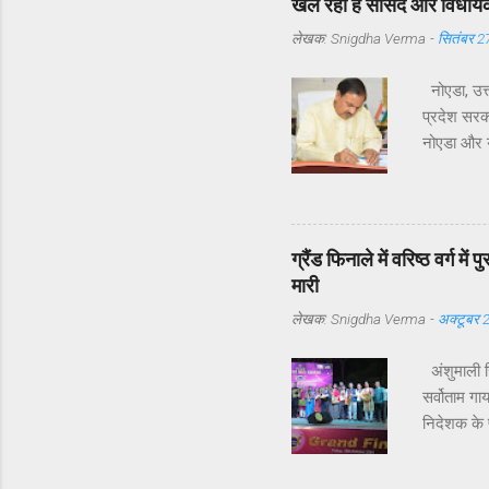
खल रहा है सांसद और विधायक 
लेखक:
Snigdha Verma
-
सितंबर 2
नोएडा, उत्
प्रदेश सरका
नोएडा और यम
विधायक श्री
समस्याएँ उठ
सेक्टर 122 
उनके अनुसा
ग्रैंड फिनाले में वरिष्ठ वर्ग म
दौरों की संख
मारी
लेखक:
Snigdha Verma
-
अक्टूबर 
अंशुमाली सि
सर्वोताम गा
निदेशक के प
तक के हुए 
संचालन व स