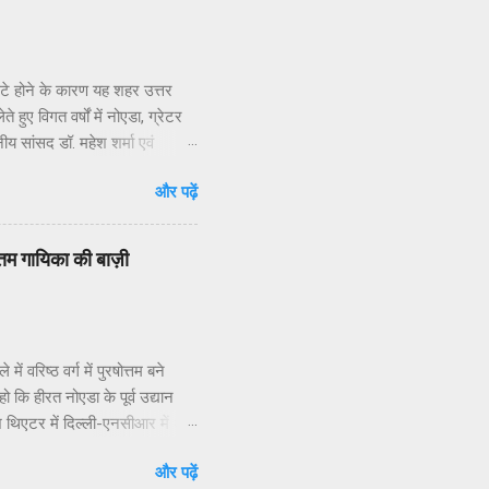
सटे होने के कारण यह शहर उत्तर
हुए विगत वर्षों में नोएडा, ग्रेटर
नीय सांसद डॉ. महेश शर्मा एवं
ार संपर्क करने, ज्ञापन देने व
और पढ़ें
 निवासियों का. आवासीय कल्याण संगठन
िधियों की निष्क्रियता बताया है.
 जन प्रतिनिधियों का क्षेत्रीय
वोत्तम गायिका की बाज़ी
 वरिष्ठ वर्ग में पुरषोत्तम बने
ो कि हीरत नोएडा के पूर्व उद्यान
ाश थिएटर में दिल्ली-एनसीआर में अब
व के अप्रतिम उद्बोधन व मंच
और पढ़ें
दार गुरूओं की टीम के सांगीतिक