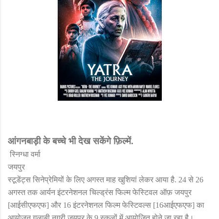
आंगनबाड़ी के बच्चे भी देख सकेंगे फ़िल्में.
स्निग्धा वर्मा
जयपुर
स्टूडेंट्स सिनेप्रेमियों के लिए अगस्त माह खुशियां लेकर आया है.
24
से
26
अगस्त तक आर्यन इंटरनेशनल चिल्ड्रंस फिल्म फेस्टिवल ऑफ़ जयपुर
[आईसीएफएफ] और
16
इंटरनेशनल फिल्म फेस्टिवल्स [
16
आईएफएफ] का
आयोजन गुलाबी नगरी जयपुर के
9
स्कूलों में आयोजित होने जा रहा है।