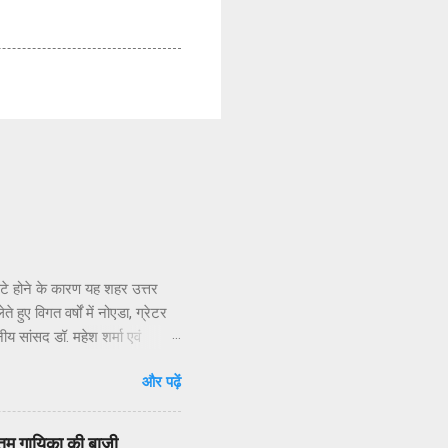
सटे होने के कारण यह शहर उत्तर
हुए विगत वर्षों में नोएडा, ग्रेटर
नीय सांसद डॉ. महेश शर्मा एवं
ार संपर्क करने, ज्ञापन देने व
और पढ़ें
 निवासियों का. आवासीय कल्याण संगठन
िधियों की निष्क्रियता बताया है.
 जन प्रतिनिधियों का क्षेत्रीय
वोत्तम गायिका की बाज़ी