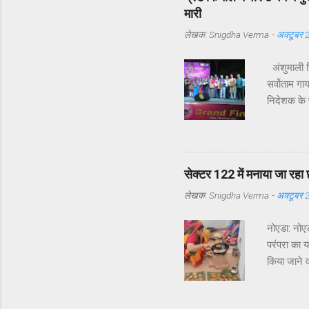
दौरों की संख
मारी
लेखक:
Snigdha Verma
-
अक्टूबर 
अंशुमाली सि
सर्वोताम गा
निदेशक के प
तक के हुए 
संचालन व स
परिचय की प्
कमतर ना होन
सेक्टर 122 में मनाया जा रहा 
7 वर्ष पूर
लेखक:
Snigdha Verma
-
अक्टूबर 
नोएडा: नोएड
परंपरा का 
किया जाने व
लिया है छठ
संस्कृत के 