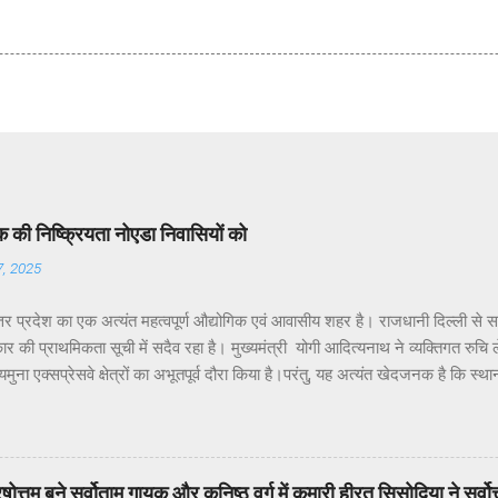
की निष्क्रियता नोएडा निवासियों को
7, 2025
तर प्रदेश का एक अत्यंत महत्वपूर्ण औद्योगिक एवं आवासीय शहर है। राजधानी दिल्ली से 
र की प्राथमिकता सूची में सदैव रहा है। मुख्यमंत्री योगी आदित्यनाथ ने व्यक्तिगत रुचि लेते 
ुना एक्सप्रेसवे क्षेत्रों का अभूतपूर्व दौरा किया है।परंतु, यह अत्यंत खेदजनक है कि स्था
 पंकज सिंह नोएडा के विकास में अपेक्षित सक्रियता नहीं दिखा रहे हैं। नागरिकों द्वारा बार-ब
ाने के बावजूद ठोस कार्यवाही नहीं हो रही है। यह कहना है नोएडा के विभिन्न सेक्टरों के
के अध्यक्ष डॉ उमेश शर्मा ने नोएडा की प्रमुख समस्याओं के हल न होने के कारण जनप्रतिन
र सांसद और विधायक को बार-बार अवगत कराने पर भी समस्याओं का समाधान नहीं हो रहा.
ें पुरषोत्तम बने सर्वोताम गायक और कनिष्ठ वर्ग में कुमारी हीरत सिसोदिया ने सर्