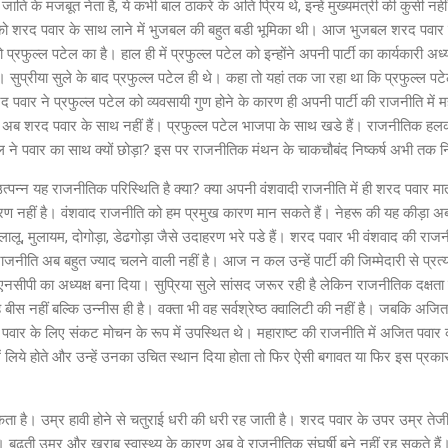
के मजबूत नेता है, ये कभी बाल ठाकरे के अति प्रिय थे, इन्हें मुख्यमंत्री की कुर्सी 
ं को शरद पवार के साथ लाने में भुजबल की बहुत बडी भूमिका थी। आज भुजबल शरद पव
ो प्रफुल्ल पटेल का है। हाल ही में प्रफुल्ल पटेल को इन्होंने अपनी पार्टी का कार्यकारी अध
ी। सुप्रीया सुले के बाद प्रफुल्ल पटेल ही थे। कहा तो यहां तक जा रहा था कि प्रफुल्ल प
पवार ने प्रफुल्ल पटेल को व्यवसायी गुण होने के कारण ही अपनी पार्टी की राजनीति में महत
 अब शरद पवार के साथ नहीं हैं। प्रफुल्ल पटेल भाजपा के साथ खडे हैं। राजनीतिक हलको
पटेल ने पवार का साथ क्यों छोड़ा? इस पर राजनीतिक मंथन के चाकचौबंद निष्कर्ष अभी तक नि
ह राजनीतिक परिस्थिति है क्या? क्या अपनी वंशवादी राजनीति में ही शरद पवार मा
ारण नहीं है। वंशवाद राजनीति को हम प्रमुख कारण मान सकते हैं। नेहरू की यह कीड़ा अब
। लालू, मुलायम, दोगोड़ा, डेढगोड़ा जैसे उदाहरण भरे पडे हैं। शरद पवार भी वंशवाद की 
नीति अब बहुत ज्याद चलने वाली नहीं है। आज न कल उन्हें पार्टी की जिम्मेदारी से प्रत
को एनसीपी का अध्यक्ष बना दिया। सुप्रिया सुले सांसद जरूर रही है लेकिन राजनीतिक दक्ष
 बीस नहीं बल्कि उन्नीस ही है। वक्ता भी वह सर्वश्रेष्ठ क्वालिटी की नहीं है। जबकि अजित 
 पवार के लिए संकट मोचन के रूप में उपस्थित थे। महाराष्ट की राजनीति में अजित पवा
 लिये होते और उन्हें उनका उचित स्थान दिया होता तो फिर ऐसी बगावत या फिर इस प्रका
उम्र हावी होने से चतुराई धरी की धरी रह जाती है। शरद पवार के उपर उम्र तेजी 
ै। बढती उम्र और खराब स्वास्थ्य के कारण अब वे राजनीतिक संघर्षी बने नहीं रह सकते हैं। 