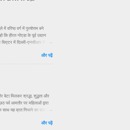
 वरिष्ठ वर्ग में पुरषोत्तम बने
ो कि हीरत नोएडा के पूर्व उद्यान
ाश थिएटर में दिल्ली-एनसीआर में अब
व के अप्रतिम उद्बोधन व मंच
और पढ़ें
दार गुरूओं की टीम के सांगीतिक
िटी शो से किसी भी मायने में
स में स्वर्णाक्षरों में दर्ज कराया।
ा के...
र बेटा मिलकर श्रद्धा, शुद्धता और
 पर्व आमतौर पर महिलाओं द्वारा
 के साथ यह व्रत निभाने का संकल्प
श शर्मा ने बताया कि छठ” शब्द
और पढ़ें
्ठी तिथि को मनाया जाता है।छठ व्रत