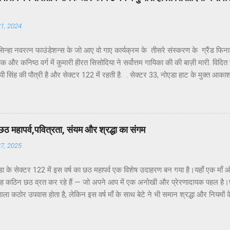
्या अत्यंत सीमित है।नागरिकों की शिकायतें केवल “कागज़ों में” दर्ज हो रही हैं, ज़मीनी क...
21, 2024
न्हा नवरत्न फाउंडेशन्स के जो आए वो गाए कार्यक्रम के तीसरे संस्करण के ग्रैंड फिनाले में
यक और कनिष्ठ वर्ग में कुमारी हीरत सिसोदिया ने सर्वोत्तम गायिका की की बाज़ी मारी. विदित ह
ी सिंह की पौत्री है और सेक्टर 122 में रहती है. . सेक्टर 33, नोएडा हाट के मुक्त आक
रियलिटी शोज का एक नया कीर्तिमान स्थापित करते हुए संपन्न हुआ। डॉ. अशोक श्रीवास्त
ह-एंकर शिवानी पांडे के उद्घोषण और धमाकेदार चित्रपट दृश्यों के बीच पूरे जोश और दम
रस्तुतियों से कार्यक्रम का आगाज हुआ। जिसे सभी ने न केवल सराहा बल्कि बॉलीवुड रियल
े की तुलनात्मक रूप से चर्चा कर दिल्ली एनसीआर में अबतक के होने वाले कार्यक्रमों के इतिहा
छठ महापर्व,पवित्रता, संयम और श्रद्धा का संगम
्ण करते हुए जो आए वो गाए ने दो सफल संस्करण सीजन 1 और सीजन 2 की अभूतपूर्व सफलत
27, 2025
ा के सेक्टर 122 में इस वर्ष का छठ महापर्व एक विशेष उदाहरण बन गया है।यहाँ एक माँ औ
यह कठिन छठ व्रत कर रहे हैं — जो अपने आप में एक अनोखी और प्रेरणादायक पहल है।छठ
ाला कठोर उपवास होता है, लेकिन इस वर्ष माँ के साथ बेटे ने भी समान श्रद्धा और नियमों
 व्रत का अर्थ और महत्व पर प्रकाश डालते हुए आवासीय कल्याण संगठन के अध्यक्ष डॉ उमे
“षष्ठी” से बना है, जिसका अर्थ होता है छठा दिन।यह पर्व कार्तिक मास के शुक्ल पक्ष की षष