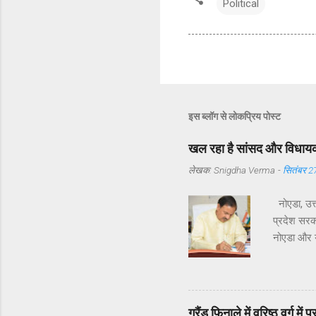
Political
इस ब्लॉग से लोकप्रिय पोस्ट
खल रहा है सांसद और विधायक 
लेखक:
Snigdha Verma
-
सितंबर 2
नोएडा, उत्
प्रदेश सरका
नोएडा और यम
विधायक श्री
समस्याएँ उठ
सेक्टर 122 
उनके अनुसा
ग्रैंड फिनाले में वरिष्ठ वर्ग म